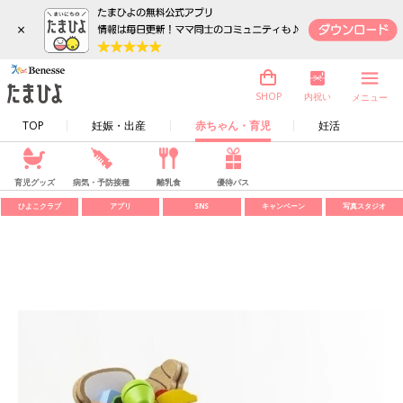
×
内祝い
SHOP
メニュー
TOP
妊娠・出産
赤ちゃん・育児
妊活
育児グッズ
病気・予防接種
離乳食
優待パス
ひよこクラブ
アプリ
SNS
キャンペーン
写真スタジオ