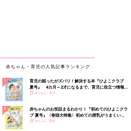
赤ちゃん・育児の人気記事ランキング
育児の困ったがズバリ！解決する本『ひよこクラブ
夏号』 4カ月～2才になるまで、育児に役立つ情報が
いっぱい！
赤ちゃん・育児
赤ちゃんのお世話まるわかり！『初めてのひよこクラ
ブ 夏号』〈巻頭大特集〉初めての授乳がうまくい
く！ おっぱい・ミルクの基本と夏のトラブル 解決テ
赤ちゃん・育児
ク