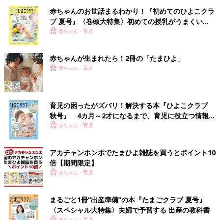
赤ちゃんのお世話まるわかり！『初めてのひよこクラ
ブ 夏号』〈巻頭大特集〉初めての授乳がうまくい
く！ おっぱい・ミルクの基本と夏のトラブル 解決テ
赤ちゃん・育児
ク
赤ちゃんが生まれたら！2冊の「たまひよ」
赤ちゃん・育児
育児の困ったがズバリ！解決する本『ひよこクラブ
秋号』 4カ月～2才になるまで、育児に役立つ情報が
いっぱい！
赤ちゃん・育児
アカチャンホンポでたまひよ雑誌を買うとポイント10
倍【期間限定】
赤ちゃん・育児
まるごと1冊“出産準備”の本『たまごクラブ 夏号』
〈スペシャル大特集〉夫婦で予習する 出産の教科書
赤ちゃん・育児