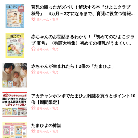
育児の困ったがズバリ！解決する本『ひよこクラブ
秋号』 4カ月～2才になるまで、育児に役立つ情報が
いっぱい！
赤ちゃん・育児
赤ちゃんのお世話まるわかり！『初めてのひよこクラ
ブ 夏号』〈巻頭大特集〉初めての授乳がうまくい
く！ おっぱい・ミルクの基本と夏のトラブル 解決テ
赤ちゃん・育児
ク
赤ちゃんが生まれたら！2冊の「たまひよ」
赤ちゃん・育児
アカチャンホンポでたまひよ雑誌を買うとポイント10
倍【期間限定】
赤ちゃん・育児
たまひよの雑誌
赤ちゃん・育児