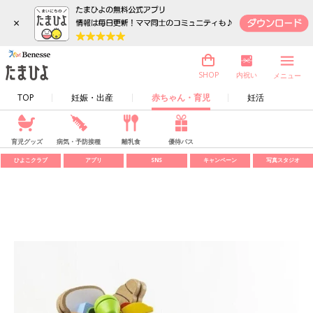
×
内祝い
SHOP
メニュー
TOP
妊娠・出産
赤ちゃん・育児
妊活
育児グッズ
病気・予防接種
離乳食
優待パス
ひよこクラブ
アプリ
SNS
キャンペーン
写真スタジオ