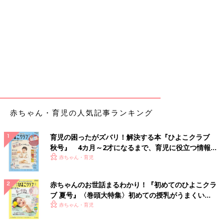
赤ちゃん・育児の人気記事ランキング
育児の困ったがズバリ！解決する本『ひよこクラブ
秋号』 4カ月～2才になるまで、育児に役立つ情報が
いっぱい！
赤ちゃん・育児
赤ちゃんのお世話まるわかり！『初めてのひよこクラ
ブ 夏号』〈巻頭大特集〉初めての授乳がうまくい
く！ おっぱい・ミルクの基本と夏のトラブル 解決テ
赤ちゃん・育児
ク