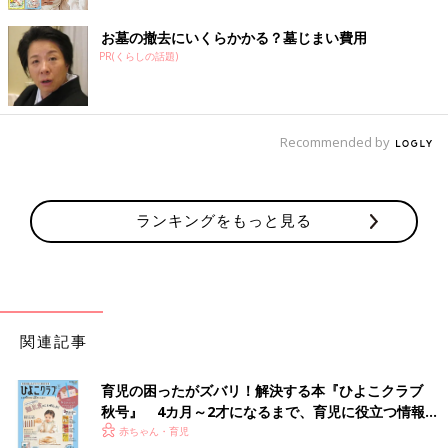
お墓の撤去にいくらかかる？墓じまい費用
PR(くらしの話題)
Recommended by
ランキングをもっと見る
関連記事
育児の困ったがズバリ！解決する本『ひよこクラブ
秋号』 4カ月～2才になるまで、育児に役立つ情報が
いっぱい！
赤ちゃん・育児