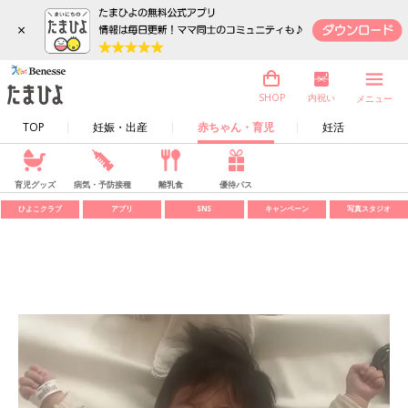
×
内祝い
SHOP
メニュー
TOP
妊娠・出産
赤ちゃん・育児
妊活
育児グッズ
病気・予防接種
離乳食
優待パス
ひよこクラブ
アプリ
SNS
キャンペーン
写真スタジオ