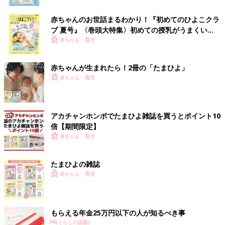
赤ちゃんのお世話まるわかり！『初めてのひよこクラ
ブ 夏号』〈巻頭大特集〉初めての授乳がうまくい
く！ おっぱい・ミルクの基本と夏のトラブル 解決テ
赤ちゃん・育児
ク
赤ちゃんが生まれたら！2冊の「たまひよ」
赤ちゃん・育児
アカチャンホンポでたまひよ雑誌を買うとポイント10
倍【期間限定】
赤ちゃん・育児
たまひよの雑誌
赤ちゃん・育児
もらえる年金25万円以下の人が知るべき事
PR(くらしの話題)