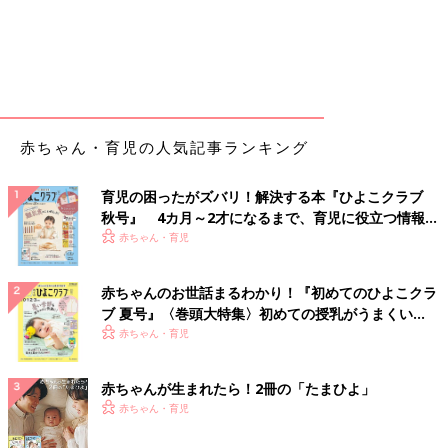
赤ちゃん・育児の人気記事ランキング
育児の困ったがズバリ！解決する本『ひよこクラブ
秋号』 4カ月～2才になるまで、育児に役立つ情報が
いっぱい！
赤ちゃん・育児
赤ちゃんのお世話まるわかり！『初めてのひよこクラ
ブ 夏号』〈巻頭大特集〉初めての授乳がうまくい
く！ おっぱい・ミルクの基本と夏のトラブル 解決テ
赤ちゃん・育児
ク
赤ちゃんが生まれたら！2冊の「たまひよ」
赤ちゃん・育児