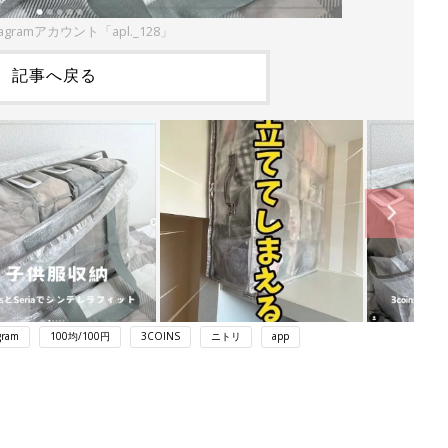
agramアカウント「apl._128」
記事へ戻る
gram
100均/100円
3COINS
ニトリ
app