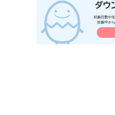
妊娠日数や
妊娠中か