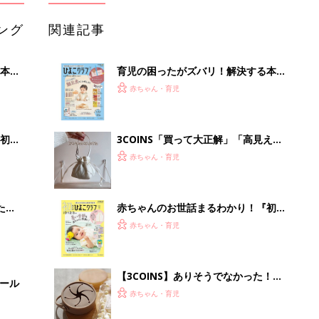
ング
関連記事
本
育児の困ったがズバリ！解決する本
2才
『ひよこクラブ 秋号』 4カ月～2才
赤ちゃん・育児
いっ
になるまで、育児に役立つ情報がいっ
ぱい！
初め
3COINS「買って大正解」「高見えで
大特
可愛すぎ」大人気のファッショングッ
赤ちゃん・育児
 お
ズ4選
ブル
たま
赤ちゃんのお世話まるわかり！『初め
てのひよこクラブ 夏号』〈巻頭大特
赤ちゃん・育児
集〉初めての授乳がうまくいく！ お
っぱい・ミルクの基本と夏のトラブル
解決テク
【3COINS】ありそうでなかった！か
セール
さばらなくて衛生的な「折りたためる
赤ちゃん・育児
スナックカップ」