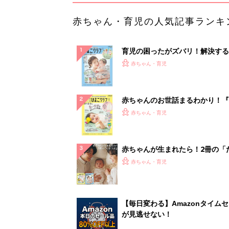
赤ちゃん・育児の人気記事ランキ
育児の困ったがズバリ！解決する
『ひよこクラブ 夏号』 4カ月～
赤ちゃん・育児
になるまで、育児に役立つ情報が
ぱい！
赤ちゃんのお世話まるわかり！『
てのひよこクラブ 夏号』〈巻頭
赤ちゃん・育児
集〉初めての授乳がうまくいく！
っぱい・ミルクの基本と夏のトラ
解決テク
赤ちゃんが生まれたら！2冊の「
ひよ」
赤ちゃん・育児
【毎日変わる】Amazonタイム
が見逃せない！