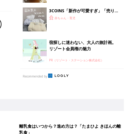
3COINS「新作が可愛すぎ」「売り切
れ前に無事ゲット！」話題のモコモコ
赤ちゃん・育児
インテリアグッズ5選
宿探しに迷わない、大人の旅計画。
リゾート会員権の魅力
PR（リゾート・ステーション株式会社）
Recommended by
離乳食はいつから？進め方は？「たまひよ きほんの離
乳食」