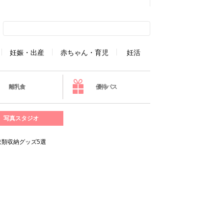
妊娠・出産
赤ちゃん・育児
妊活
離乳食
優待パス
写真スタジオ
衣類収納グッズ5選