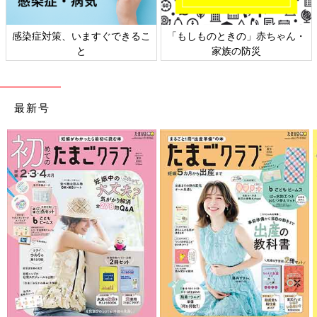
きの」赤ちゃん・
日本外来小児科学会リーフレッ
六星占術 細木か
の防災
ト検討会
相
最新号