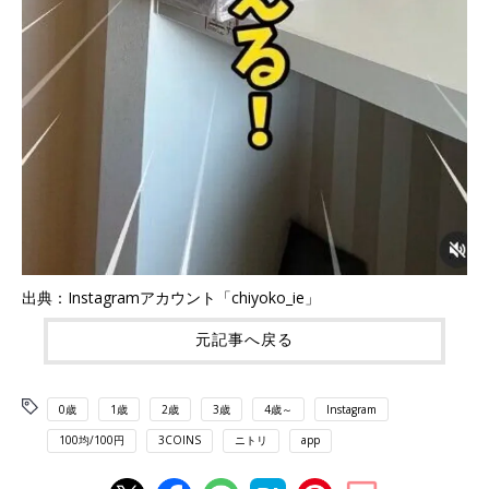
出典：Instagramアカウント「chiyoko_ie」
元記事へ戻る
0歳
1歳
2歳
3歳
4歳～
Instagram
100均/100円
3COINS
ニトリ
app