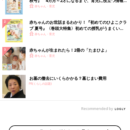
秋号』 4カ月～2才になるまで、育児に役立つ情報が
いっぱい！
赤ちゃん・育児
赤ちゃんのお世話まるわかり！『初めてのひよこクラ
ブ 夏号』〈巻頭大特集〉初めての授乳がうまくい
く！ おっぱい・ミルクの基本と夏のトラブル 解決テ
赤ちゃん・育児
ク
赤ちゃんが生まれたら！2冊の「たまひよ」
赤ちゃん・育児
お墓の撤去にいくらかかる？墓じまい費用
PR(くらしの話題)
Recommended by