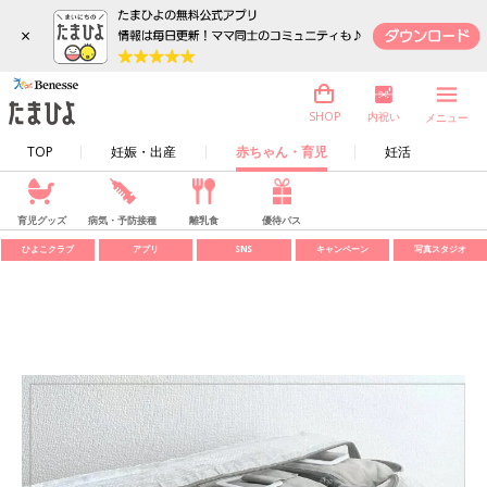
×
内祝い
SHOP
メニュー
TOP
妊娠・出産
赤ちゃん・育児
妊活
育児グッズ
病気・予防接種
離乳食
優待パス
ひよこクラブ
アプリ
SNS
キャンペーン
写真スタジオ