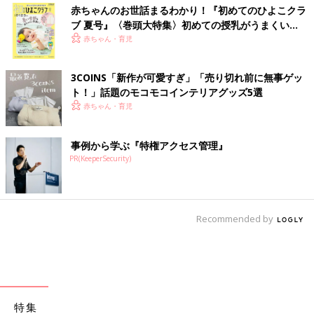
赤ちゃんのお世話まるわかり！『初めてのひよこクラ
ブ 夏号』〈巻頭大特集〉初めての授乳がうまくい
く！ おっぱい・ミルクの基本と夏のトラブル 解決テ
赤ちゃん・育児
ク
3COINS「新作が可愛すぎ」「売り切れ前に無事ゲッ
ト！」話題のモコモコインテリアグッズ5選
赤ちゃん・育児
事例から学ぶ『特権アクセス管理』
PR(KeeperSecurity)
Recommended by
特集