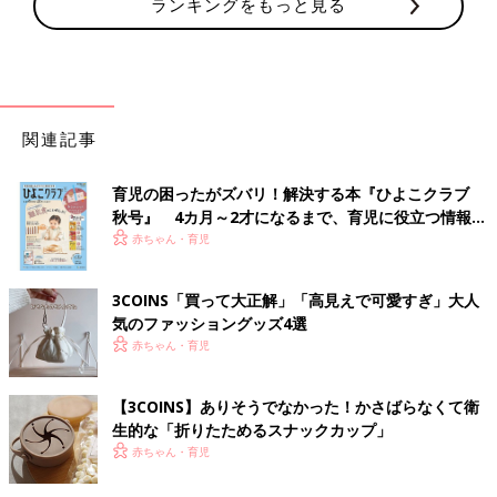
ランキングをもっと見る
関連記事
育児の困ったがズバリ！解決する本『ひよこクラブ
秋号』 4カ月～2才になるまで、育児に役立つ情報が
いっぱい！
赤ちゃん・育児
3COINS「買って大正解」「高見えで可愛すぎ」大人
気のファッショングッズ4選
赤ちゃん・育児
【3COINS】ありそうでなかった！かさばらなくて衛
生的な「折りたためるスナックカップ」
赤ちゃん・育児