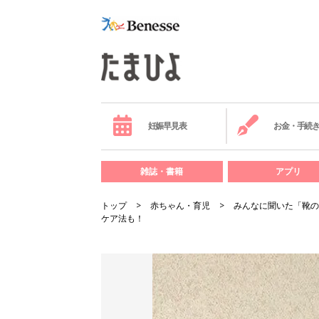
妊娠早見表
お金・手続
雑誌・書籍
アプリ
トップ
赤ちゃん・育児
みんなに聞いた「靴の
ケア法も！