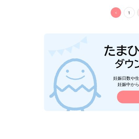
<
1
妊娠日数や
妊娠中か