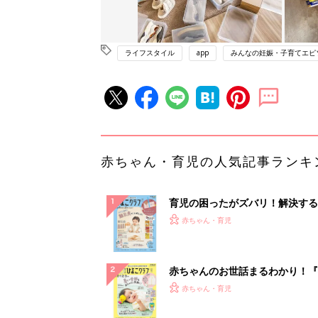
ライフスタイル
app
みんなの妊娠・子育てエピ
赤ちゃん・育児の人気記事ランキ
育児の困ったがズバリ！解決する
『ひよこクラブ 秋号』 4カ月～
赤ちゃん・育児
になるまで、育児に役立つ情報が
ぱい！
赤ちゃんのお世話まるわかり！『
てのひよこクラブ 夏号』〈巻頭
赤ちゃん・育児
集〉初めての授乳がうまくいく！
っぱい・ミルクの基本と夏のトラ