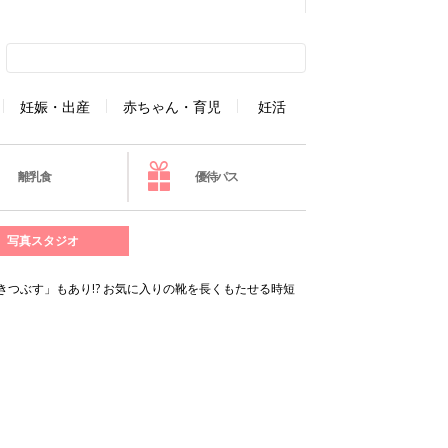
妊娠・出産
赤ちゃん・育児
妊活
離乳食
優待パス
写真スタジオ
つぶす」もあり!? お気に入りの靴を長くもたせる時短