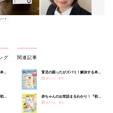
ソード
ング
関連記事
本
育児の困ったがズバリ！解決する本
2才
『ひよこクラブ 秋号』 4カ月～2才
赤ちゃん・育児
いっ
になるまで、育児に役立つ情報がいっ
ぱい！
初め
赤ちゃんのお世話まるわかり！『初め
大特
てのひよこクラブ 夏号』〈巻頭大特
赤ちゃん・育児
 お
集〉初めての授乳がうまくいく！ お
ブル
っぱい・ミルクの基本と夏のトラブル