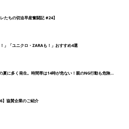
レたちの切迫早産奮闘記 #24】
！」「ユニクロ・ZARAも！」おすすめ4選
歳の夏に多く発生。時間帯は14時が危ない！親のNG行動も危険を
26】協賛企業のご紹介