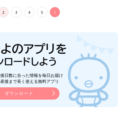
2
3
4
5
>
生後日数に合った情報を毎日お届け
ら産後まで長く使える無料アプリ
ダウンロード