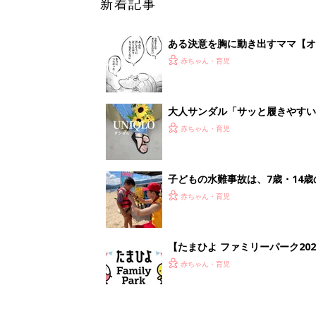
新着記事
ある決意を胸に動き出すママ【オ
赤ちゃん・育児
大人サンダル「サッと履きやすい
赤ちゃん・育児
子どもの水難事故は、7歳・14
まねく【専門家】
赤ちゃん・育児
【たまひよ ファミリーパーク20
赤ちゃん・育児