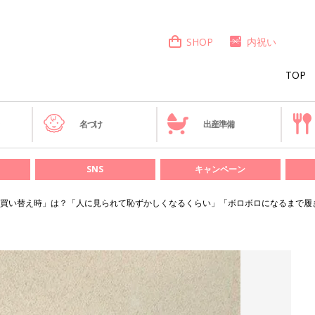
SHOP
内祝い
TOP
き
名づけ
出産準備
SNS
キャンペーン
買い替え時」は？「人に見られて恥ずかしくなるくらい」「ボロボロになるまで履き