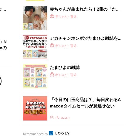
解決テク
たま
赤ちゃんが生まれたら！2冊の「たま
ひよ」
赤ちゃん・育児
アカチャンホンポでたまひよ雑誌を買
」8
うとポイント10倍【期間限定】
赤ちゃん・育児
nの
たまひよの雑誌
赤ちゃん・育児
「今日の目玉商品は？」毎日変わるA
mazonタイムセールが見逃せない
PR（Amazon）
Recommended by