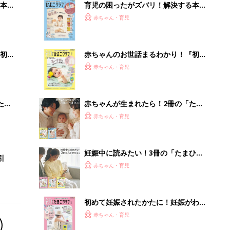
本
育児の困ったがズバリ！解決する本
2才
『ひよこクラブ 秋号』 4カ月～2才
赤ちゃん・育児
いっ
になるまで、育児に役立つ情報がいっ
ぱい！
初め
赤ちゃんのお世話まるわかり！『初め
大特
てのひよこクラブ 夏号』〈巻頭大特
赤ちゃん・育児
 お
集〉初めての授乳がうまくいく！ お
ブル
っぱい・ミルクの基本と夏のトラブル
解決テク
たま
赤ちゃんが生まれたら！2冊の「たま
ひよ」
赤ちゃん・育児
妊娠中に読みたい！3冊の「たまひ
引
よ」
赤ちゃん・育児
初めて妊娠されたかたに！妊娠がわか
ったら最初に読む本『初めてのたまご
赤ちゃん・育児
クラブ 夏号』