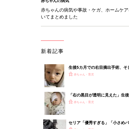
赤ちゃんの病気
赤ちゃんの病気や事故・ケガ、ホームケア
いてまとめました
新着記事
生後5カ月での右目摘出手術、そ
の生活【網膜芽細胞腫】
赤ちゃん・育児
「右の黒目が透明に見えた」生後
芽細胞腫】
赤ちゃん・育児
セリア「優秀すぎる」「小さめバ