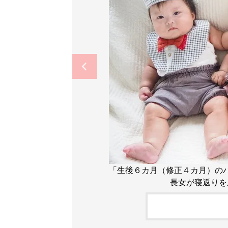
「生後６カ月（修正４カ月）の
長女が寝返りを