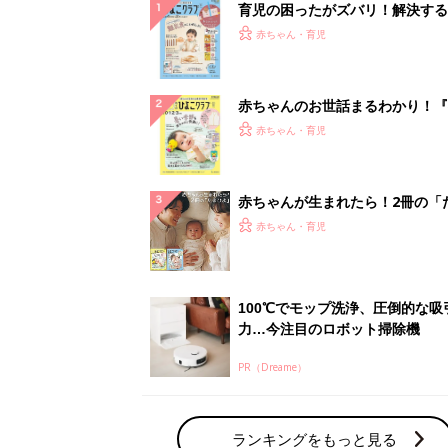
育児の困ったがズバリ！解決する
『ひよこクラブ 秋号』 4カ月～
赤ちゃん・育児
になるまで、育児に役立つ情報が
ぱい！
赤ちゃんのお世話まるわかり！『
てのひよこクラブ 夏号』〈巻頭
赤ちゃん・育児
集〉初めての授乳がうまくいく！
っぱい・ミルクの基本と夏のトラ
解決テク
赤ちゃんが生まれたら！2冊の「
ひよ」
赤ちゃん・育児
100℃でモップ洗浄、圧倒的な吸
力…今注目のロボット掃除機
PR（Dreame）
ランキングをもっと見る