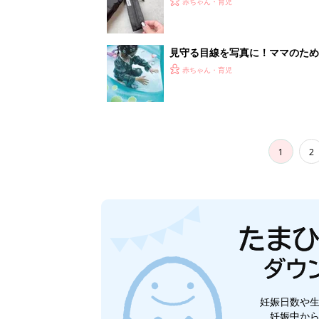
赤ちゃん・育児
見守る目線を写真に！ママのための撮
赤ちゃん・育児
1
2
妊娠日数や
妊娠中か