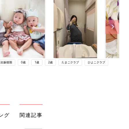
妊娠後期
0歳
1歳
2歳
たまごクラブ
ひよこクラブ
ング
関連記事