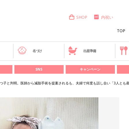
SHOP
内祝い
TOP
き
名づけ
出産準備
SNS
キャンペーン
3つ子と判明。医師から減胎手術を提案されるも、夫婦で何度も話し合い「3人とも