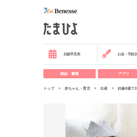
妊娠早見表
お金・手続
雑誌・書籍
アプリ
トップ
赤ちゃん・育児
出産
妊娠6週で