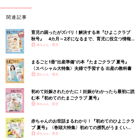
関連記事
育児の困ったがズバリ！解決する本『ひよこクラブ
秋号』 4カ月～2才になるまで、育児に役立つ情報が
いっぱい！
赤ちゃん・育児
まるごと1冊“出産準備”の本『たまごクラブ 夏号』
〈スペシャル大特集〉夫婦で予習する 出産の教科書
赤ちゃん・育児
初めて妊娠されたかたに！妊娠がわかったら最初に読
む本『初めてのたまごクラブ 夏号』
赤ちゃん・育児
赤ちゃんのお世話まるわかり！『初めてのひよこクラ
ブ 夏号』〈巻頭大特集〉初めての授乳がうまくい
く！ おっぱい・ミルクの基本と夏のトラブル 解決テ
赤ちゃん・育児