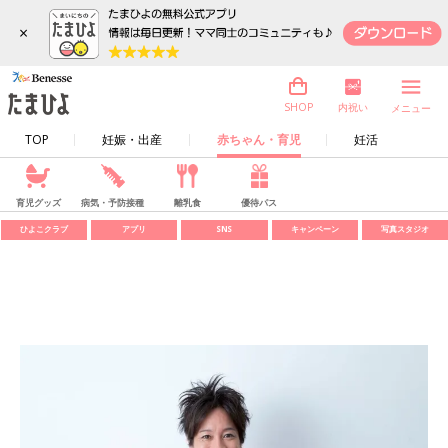
×
内祝い
SHOP
メニュー
TOP
妊娠・出産
赤ちゃん・育児
妊活
育児グッズ
病気・予防接種
離乳食
優待パス
ひよこクラブ
アプリ
SNS
キャンペーン
写真スタジオ