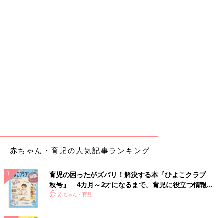
赤ちゃん・育児の人気記事ランキング
育児の困ったがズバリ！解決する本『ひよこクラブ
秋号』 4カ月～2才になるまで、育児に役立つ情報が
いっぱい！
赤ちゃん・育児