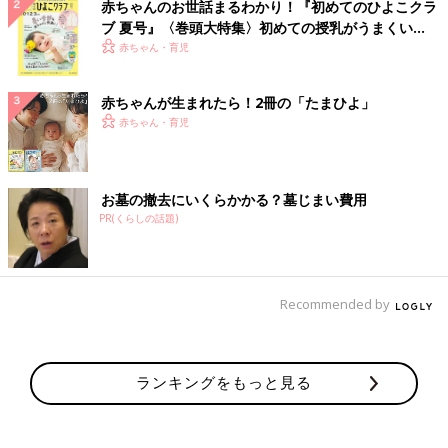
赤ちゃんのお世話まるわかり！『初めてのひよこクラ
ブ 夏号』〈巻頭大特集〉初めての授乳がうまくい
く！ おっぱい・ミルクの基本と夏のトラブル 解決テ
赤ちゃん・育児
ク
赤ちゃんが生まれたら！2冊の「たまひよ」
赤ちゃん・育児
お墓の撤去にいくらかかる？墓じまい費用
PR(くらしの話題)
Recommended by
ランキングをもっと見る