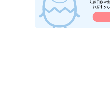
妊娠日数や
妊娠中か