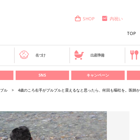
SHOP
内祝い
TOP
き
名づけ
出産準備
SNS
キャンペーン
ブル
4歳のころ右手がプルプルと震えるなと思ったら、何回も嘔吐を。医師か