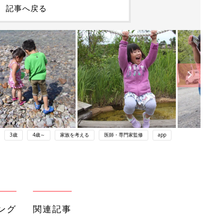
記事へ戻る
3歳
4歳～
家族を考える
医師・専門家監修
app
ング
関連記事