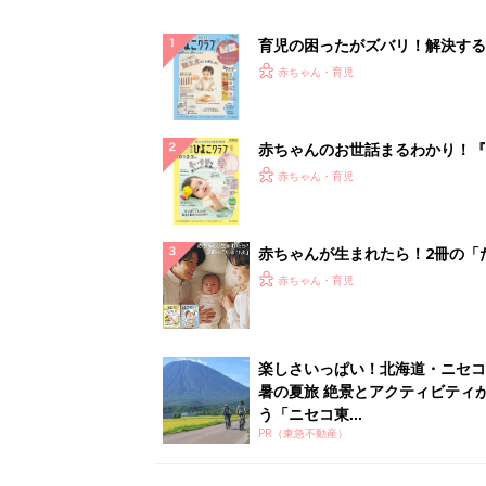
育児の困ったがズバリ！解決する
『ひよこクラブ 秋号』 4カ月～
赤ちゃん・育児
になるまで、育児に役立つ情報が
ぱい！
赤ちゃんのお世話まるわかり！『
てのひよこクラブ 夏号』〈巻頭
赤ちゃん・育児
集〉初めての授乳がうまくいく！
っぱい・ミルクの基本と夏のトラ
解決テク
赤ちゃんが生まれたら！2冊の「
ひよ」
赤ちゃん・育児
楽しさいっぱい！北海道・ニセコ
暑の夏旅 絶景とアクティビティ
う「ニセコ東...
PR（東急不動産）