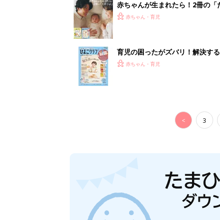
赤ちゃんが生まれたら！2冊の「
赤ちゃん・育児
育児の困ったがズバリ！解決する
つ情報がいっぱい！
赤ちゃん・育児
<
3