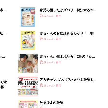
本
育児の困ったがズバリ！解決する本
2才
『ひよこクラブ 秋号』 4カ月～2才
赤ちゃん・育児
いっ
になるまで、育児に役立つ情報がいっ
ぱい！
初め
赤ちゃんのお世話まるわかり！『初め
大特
てのひよこクラブ 夏号』〈巻頭大特
赤ちゃん・育児
 お
集〉初めての授乳がうまくいく！ お
ブル
っぱい・ミルクの基本と夏のトラブル
解決テク
たま
赤ちゃんが生まれたら！2冊の「たま
ひよ」
赤ちゃん・育児
アカチャンホンポでたまひよ雑誌を買
で避
うとポイント10倍【期間限定】
赤ちゃん・育児
が揃
たまひよの雑誌