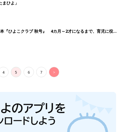
たまひよ」
本『ひよこクラブ 秋号』 4カ月～2才になるまで、育児に役立
4
5
6
7
>