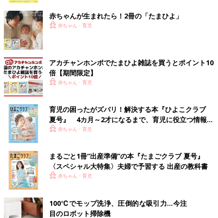
赤ちゃんが生まれたら！2冊の「たまひよ」
赤ちゃん・育児
アカチャンホンポでたまひよ雑誌を買うとポイント10
倍【期間限定】
赤ちゃん・育児
育児の困ったがズバリ！解決する本『ひよこクラブ
夏号』 4カ月～2才になるまで、育児に役立つ情報が
いっぱい！
赤ちゃん・育児
まるごと1冊“出産準備”の本『たまごクラブ 夏号』
〈スペシャル大特集〉夫婦で予習する 出産の教科書
赤ちゃん・育児
100℃でモップ洗浄、圧倒的な吸引力…今注
目のロボット掃除機