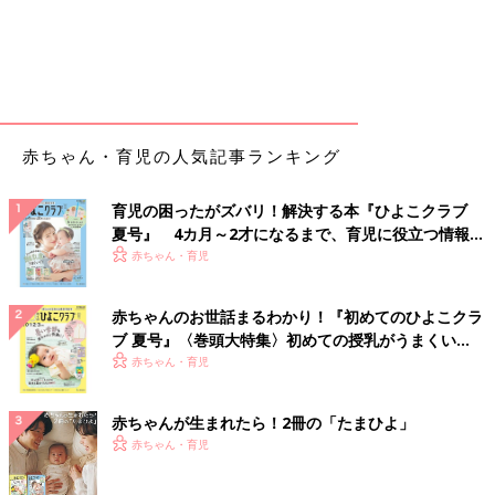
赤ちゃん・育児の人気記事ランキング
育児の困ったがズバリ！解決する本『ひよこクラブ
夏号』 4カ月～2才になるまで、育児に役立つ情報が
いっぱい！
赤ちゃん・育児
赤ちゃんのお世話まるわかり！『初めてのひよこクラ
ブ 夏号』〈巻頭大特集〉初めての授乳がうまくい
く！ おっぱい・ミルクの基本と夏のトラブル 解決テ
赤ちゃん・育児
ク
赤ちゃんが生まれたら！2冊の「たまひよ」
赤ちゃん・育児