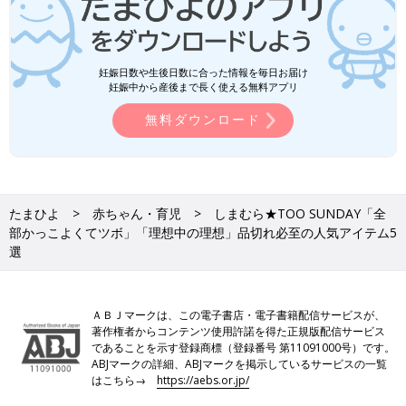
妊娠日数や生後日数に合った情報を毎日お届け
妊娠中から産後まで長く使える無料アプリ
無料ダウンロード
たまひよ
赤ちゃん・育児
しまむら★TOO SUNDAY「全
部かっこよくてツボ」「理想中の理想」品切れ必至の人気アイテム5
選
ＡＢＪマークは、この電子書店・電子書籍配信サービスが、
著作権者からコンテンツ使用許諾を得た正規版配信サービス
であることを示す登録商標（登録番号 第11091000号）です。
ABJマークの詳細、ABJマークを掲示しているサービスの一覧
はこちら→
https://aebs.or.jp/