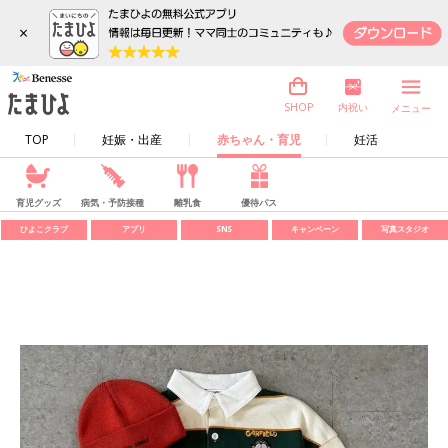
×
内祝い
SHOP
メニュー
TOP
妊娠・出産
赤ちゃん・育児
妊活
育児グッズ
病気・予防接種
離乳食
優待パス
ひよこクラブ
アプリ
SNS
キャンペーン
写真スタジオ