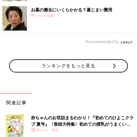
お墓の撤去にいくらかかる？墓じまい費用
PR(くらしの話題)
Recommended by
ランキングをもっと見る
関連記事
赤ちゃんのお世話まるわかり！『初めてのひよこクラ
ブ 夏号』〈巻頭大特集〉初めての授乳がうまくい
く！ おっぱい・ミルクの基本と夏のトラブル 解決テ
赤ちゃん・育児
ク