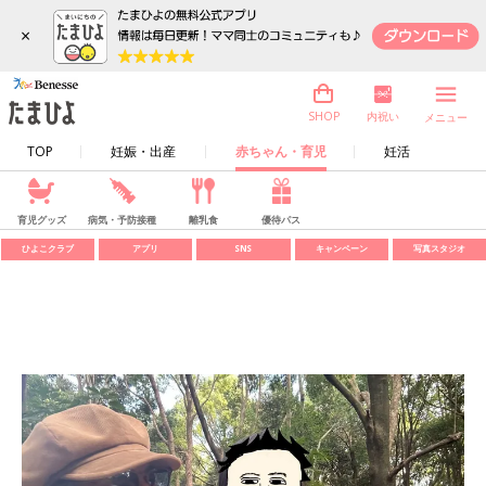
×
内祝い
SHOP
メニュー
TOP
妊娠・出産
赤ちゃん・育児
妊活
育児グッズ
病気・予防接種
離乳食
優待パス
ひよこクラブ
アプリ
SNS
キャンペーン
写真スタジオ