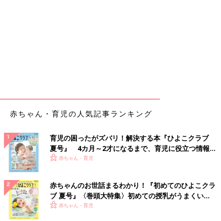
赤ちゃん・育児の人気記事ランキング
育児の困ったがズバリ！解決する本『ひよこクラブ
夏号』 4カ月～2才になるまで、育児に役立つ情報が
いっぱい！
赤ちゃん・育児
赤ちゃんのお世話まるわかり！『初めてのひよこクラ
ブ 夏号』〈巻頭大特集〉初めての授乳がうまくい
く！ おっぱい・ミルクの基本と夏のトラブル 解決テ
赤ちゃん・育児
ク