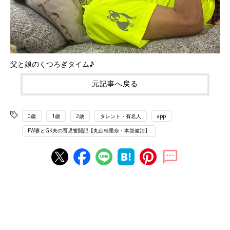
父と娘のくつろぎタイム♪
元記事へ戻る
0歳
1歳
2歳
タレント・有名人
app
FW妻とGK夫の育児奮闘記【丸山桂里奈・本並健治】