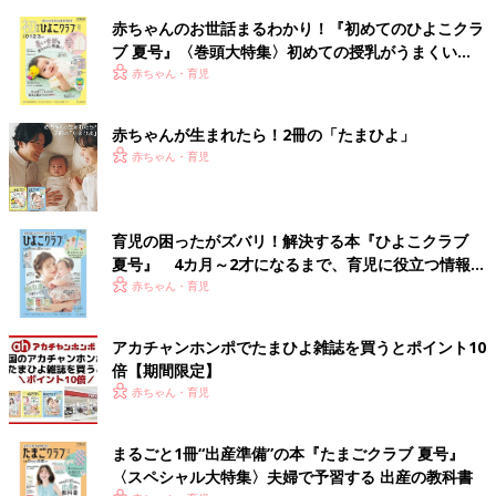
赤ちゃんのお世話まるわかり！『初めてのひよこクラ
ブ 夏号』〈巻頭大特集〉初めての授乳がうまくい
く！ おっぱい・ミルクの基本と夏のトラブル 解決テ
赤ちゃん・育児
ク
赤ちゃんが生まれたら！2冊の「たまひよ」
赤ちゃん・育児
育児の困ったがズバリ！解決する本『ひよこクラブ
夏号』 4カ月～2才になるまで、育児に役立つ情報が
いっぱい！
赤ちゃん・育児
アカチャンホンポでたまひよ雑誌を買うとポイント10
倍【期間限定】
赤ちゃん・育児
まるごと1冊“出産準備”の本『たまごクラブ 夏号』
〈スペシャル大特集〉夫婦で予習する 出産の教科書