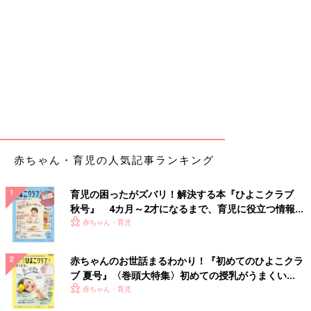
赤ちゃん・育児の人気記事ランキング
育児の困ったがズバリ！解決する本『ひよこクラブ
秋号』 4カ月～2才になるまで、育児に役立つ情報が
いっぱい！
赤ちゃん・育児
赤ちゃんのお世話まるわかり！『初めてのひよこクラ
ブ 夏号』〈巻頭大特集〉初めての授乳がうまくい
く！ おっぱい・ミルクの基本と夏のトラブル 解決テ
赤ちゃん・育児
ク