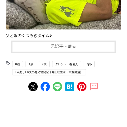
父と娘のくつろぎタイム♪
元記事へ戻る
0歳
1歳
2歳
タレント・有名人
app
FW妻とGK夫の育児奮闘記【丸山桂里奈・本並健治】