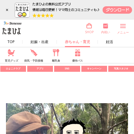
×
内祝い
SHOP
メニュー
TOP
妊娠・出産
赤ちゃん・育児
妊活
育児グッズ
病気・予防接種
離乳食
優待パス
ひよこクラブ
アプリ
SNS
キャンペーン
写真スタジオ