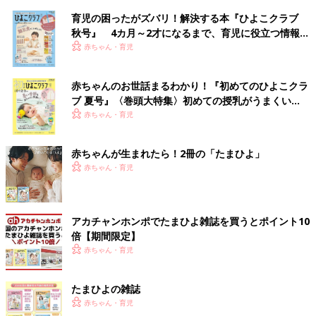
育児の困ったがズバリ！解決する本『ひよこクラブ
秋号』 4カ月～2才になるまで、育児に役立つ情報が
いっぱい！
赤ちゃん・育児
赤ちゃんのお世話まるわかり！『初めてのひよこクラ
ブ 夏号』〈巻頭大特集〉初めての授乳がうまくい
く！ おっぱい・ミルクの基本と夏のトラブル 解決テ
赤ちゃん・育児
ク
赤ちゃんが生まれたら！2冊の「たまひよ」
赤ちゃん・育児
アカチャンホンポでたまひよ雑誌を買うとポイント10
倍【期間限定】
赤ちゃん・育児
たまひよの雑誌
赤ちゃん・育児