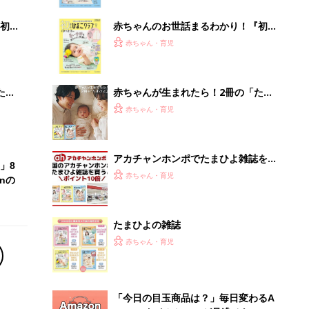
ぱい！
初め
赤ちゃんのお世話まるわかり！『初め
大特
てのひよこクラブ 夏号』〈巻頭大特
赤ちゃん・育児
 お
集〉初めての授乳がうまくいく！ お
ブル
っぱい・ミルクの基本と夏のトラブル
解決テク
たま
赤ちゃんが生まれたら！2冊の「たま
ひよ」
赤ちゃん・育児
アカチャンホンポでたまひよ雑誌を買
」8
うとポイント10倍【期間限定】
赤ちゃん・育児
nの
たまひよの雑誌
赤ちゃん・育児
「今日の目玉商品は？」毎日変わるA