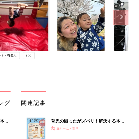
ント・有名人
app
ング
関連記事
本
育児の困ったがズバリ！解決する本
2才
『ひよこクラブ 秋号』 4カ月～2才
赤ちゃん・育児
いっ
になるまで、育児に役立つ情報がいっ