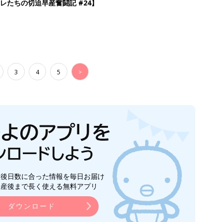
レたちの切迫早産奮闘記 #24】
3
4
5
>
生後日数に合った情報を毎日お届け
ら産後まで長く使える無料アプリ
ダウンロード