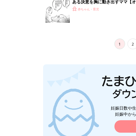
ある決意を胸に動き出すママ【オ
赤ちゃん・育児
1
2
妊娠日数や
妊娠中か