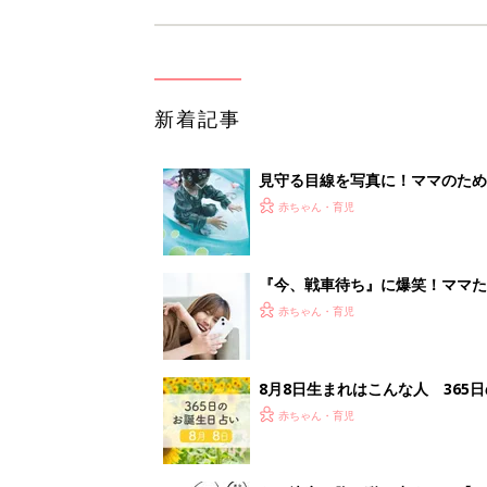
新着記事
見守る目線を写真に！ママのための撮
赤ちゃん・育児
『今、戦車待ち』に爆笑！ママた
赤ちゃん・育児
8月8日生まれはこんな人 365
赤ちゃん・育児