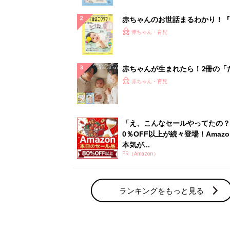
ぱい！
赤ちゃんのお世話まるわかり！『
てのひよこクラブ 夏号』〈巻頭
赤ちゃん・育児
集〉初めての授乳がうまくいく！
っぱい・ミルクの基本と夏のトラ
解決テク
赤ちゃんが生まれたら！2冊の「
ひよ」
赤ちゃん・育児
「え、こんなセールやってたの？
0％OFF以上が続々登場！Amazo
本気が...
PR（Amazon）
ランキングをもっと見る