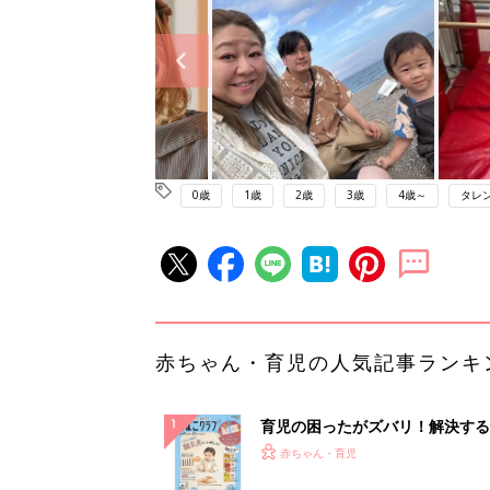
0歳
1歳
2歳
3歳
4歳～
タレ
赤ちゃん・育児の人気記事ランキ
育児の困ったがズバリ！解決する
『ひよこクラブ 秋号』 4カ月～
赤ちゃん・育児
になるまで、育児に役立つ情報が