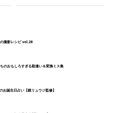
影レシピ vol.28
ちのおもしろすぎる勘違い＆変換ミス集
日のお誕生日占い【鏡リュウジ監修】