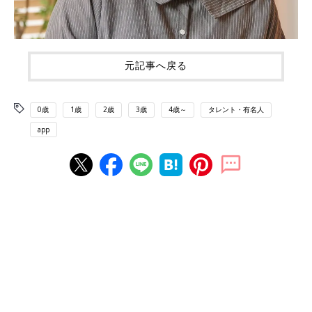
元記事へ戻る
0歳
1歳
2歳
3歳
4歳～
タレント・有名人
app