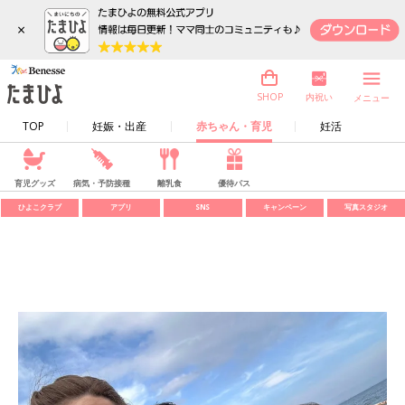
×
内祝い
SHOP
メニュー
TOP
妊娠・出産
赤ちゃん・育児
妊活
育児グッズ
病気・予防接種
離乳食
優待パス
ひよこクラブ
アプリ
SNS
キャンペーン
写真スタジオ