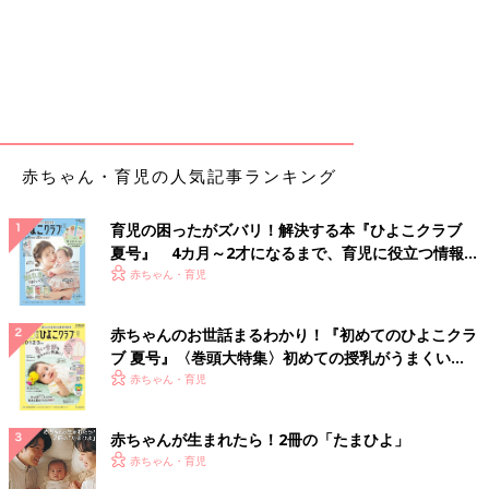
赤ちゃん・育児の人気記事ランキング
育児の困ったがズバリ！解決する本『ひよこクラブ
夏号』 4カ月～2才になるまで、育児に役立つ情報が
いっぱい！
赤ちゃん・育児
赤ちゃんのお世話まるわかり！『初めてのひよこクラ
ブ 夏号』〈巻頭大特集〉初めての授乳がうまくい
く！ おっぱい・ミルクの基本と夏のトラブル 解決テ
赤ちゃん・育児
ク
赤ちゃんが生まれたら！2冊の「たまひよ」
赤ちゃん・育児