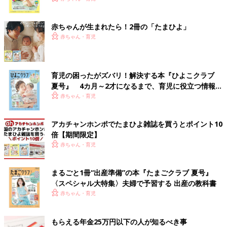
ク
赤ちゃんが生まれたら！2冊の「たまひよ」
赤ちゃん・育児
育児の困ったがズバリ！解決する本『ひよこクラブ
夏号』 4カ月～2才になるまで、育児に役立つ情報が
いっぱい！
赤ちゃん・育児
アカチャンホンポでたまひよ雑誌を買うとポイント10
倍【期間限定】
赤ちゃん・育児
まるごと1冊“出産準備”の本『たまごクラブ 夏号』
〈スペシャル大特集〉夫婦で予習する 出産の教科書
赤ちゃん・育児
もらえる年金25万円以下の人が知るべき事