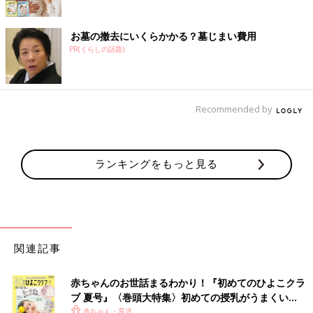
お墓の撤去にいくらかかる？墓じまい費用
PR(くらしの話題)
Recommended by
ランキングをもっと見る
関連記事
赤ちゃんのお世話まるわかり！『初めてのひよこクラ
ブ 夏号』〈巻頭大特集〉初めての授乳がうまくい
く！ おっぱい・ミルクの基本と夏のトラブル 解決テ
赤ちゃん・育児