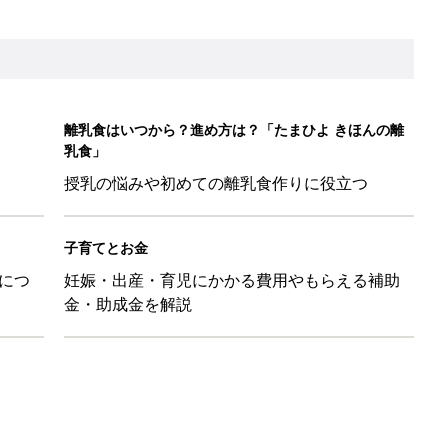
歳の夏に多く発生。時間帯は14時が危ない！親のNG行動も危険を
26】協賛企業のご紹介
ばす本
&体験談大募集！！