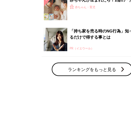
赤ちゃん・育児の人気テーマ
育児日記・マンガ
出産・育児あるあるをマンガで楽しもう
赤ちゃんの病気
赤ちゃんの病気や事故・ケガ、ホームケア
いてまとめました