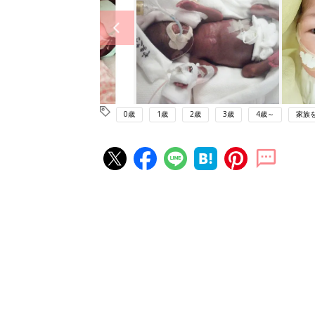
0歳
1歳
2歳
3歳
4歳～
家族
赤ちゃん・育児の人気記事ランキ
育児の困ったがズバリ！解決する
『ひよこクラブ 秋号』 4カ月～
赤ちゃん・育児
になるまで、育児に役立つ情報が
ぱい！