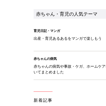
新着記事
子どもの水難事故は、7歳・14
まねく【専門家】
赤ちゃん・育児
【たまひよ ファミリーパーク20
赤ちゃん・育児
1才・2才・3才 子どもの力を伸
赤ちゃん・育児
ひよこクラブ の読者アンケート