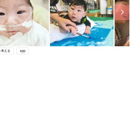
を考える
app
ング
関連記事
本
育児の困ったがズバリ！解決する本
2才
『ひよこクラブ 秋号』 4カ月～2才
赤ちゃん・育児
いっ
になるまで、育児に役立つ情報がいっ
ぱい！