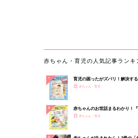
赤ちゃんのお世話まるわかり！『
てのひよこクラブ 夏号』〈巻頭
赤ちゃん・育児
集〉初めての授乳がうまくいく！
っぱい・ミルクの基本と夏のトラ
解決テク
赤ちゃんが生まれたら！2冊の「
ひよ」
赤ちゃん・育児
「持ち家を売る時のNG行為」知
るだけで得する事とは
PR（イエウール）
ランキングをもっと見る