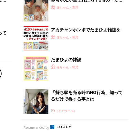
PR（イエウール）
Recommended by
離乳食はいつから？進め方は？「たまひよ きほんの離
乳食」
授乳の悩みや初めての離乳食作りに役立つ
子育てとお金
につ
妊娠・出産・育児にかかる費用やもらえる補助
金・助成金を解説