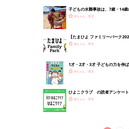
赤ちゃん・育児
<
1
妊娠日数や
妊娠中か