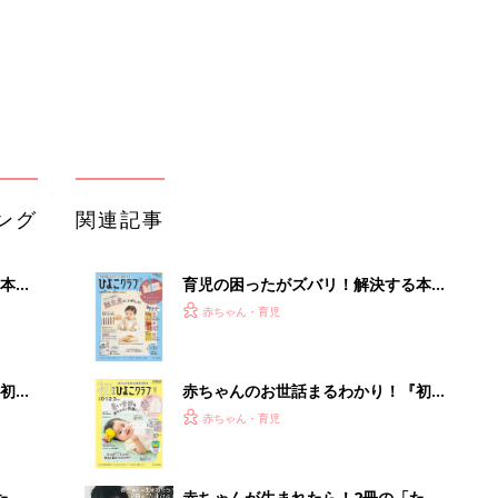
初め
赤ちゃんのお世話まるわかり！『初め
大特
てのひよこクラブ 夏号』〈巻頭大特
赤ちゃん・育児
 お
集〉初めての授乳がうまくいく！ お
ブル
っぱい・ミルクの基本と夏のトラブル
解決テク
たま
赤ちゃんが生まれたら！2冊の「たま
ひよ」
赤ちゃん・育児
アカチャンホンポでたまひよ雑誌を買
って
うとポイント10倍【期間限定】
赤ちゃん・育児
たまひよの雑誌
赤ちゃん・育児
「持ち家を売る時のNG行為」知って
るだけで得する事とは