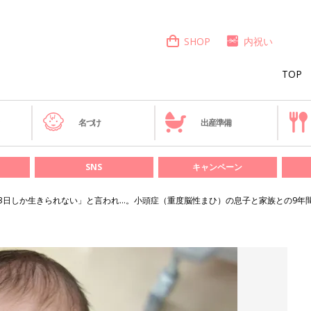
SHOP
内祝い
TOP
き
名づけ
出産準備
SNS
キャンペーン
「3日しか生きられない」と言われ…。小頭症（重度脳性まひ）の息子と家族との9