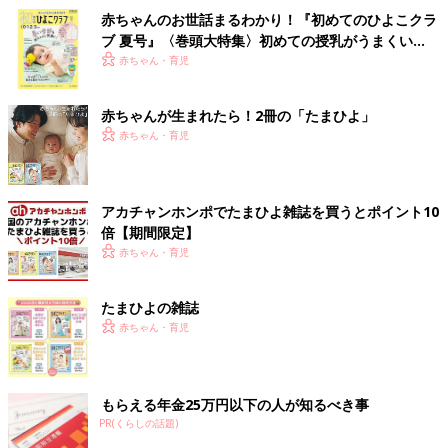
赤ちゃんのお世話まるわかり！『初めてのひよこクラ
ブ 夏号』〈巻頭大特集〉初めての授乳がうまくい
く！ おっぱい・ミルクの基本と夏のトラブル 解決テ
赤ちゃん・育児
ク
赤ちゃんが生まれたら！2冊の「たまひよ」
赤ちゃん・育児
アカチャンホンポでたまひよ雑誌を買うとポイント10
倍【期間限定】
赤ちゃん・育児
たまひよの雑誌
赤ちゃん・育児
もらえる年金25万円以下の人が知るべき事
PR(くらしの話題)