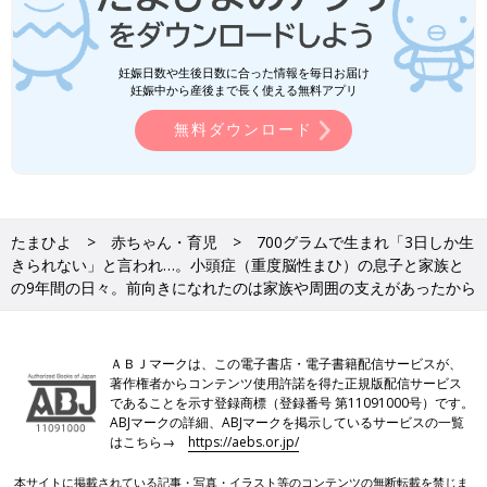
妊娠日数や生後日数に合った情報を毎日お届け
妊娠中から産後まで長く使える無料アプリ
無料ダウンロード
たまひよ
赤ちゃん・育児
700グラムで生まれ「3日しか生
きられない」と言われ…。小頭症（重度脳性まひ）の息子と家族と
の9年間の日々。前向きになれたのは家族や周囲の支えがあったから
ＡＢＪマークは、この電子書店・電子書籍配信サービスが、
著作権者からコンテンツ使用許諾を得た正規版配信サービス
であることを示す登録商標（登録番号 第11091000号）です。
ABJマークの詳細、ABJマークを掲示しているサービスの一覧
はこちら→
https://aebs.or.jp/
本サイトに掲載されている記事・写真・イラスト等のコンテンツの無断転載を禁じま