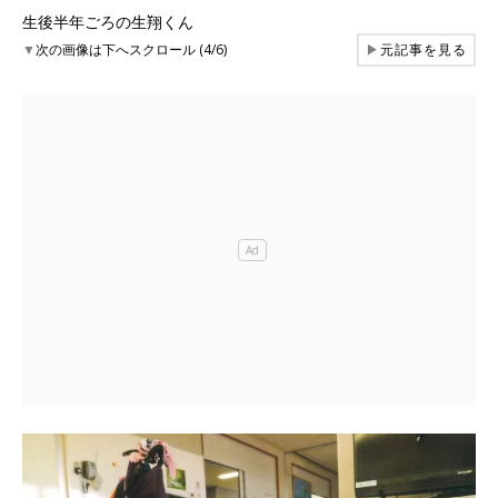
生後半年ごろの生翔くん
▼
次の画像は下へスクロール (4/6)
▶
元記事を見る