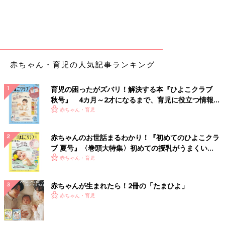
赤ちゃん・育児の人気記事ランキング
育児の困ったがズバリ！解決する本『ひよこクラブ
秋号』 4カ月～2才になるまで、育児に役立つ情報が
いっぱい！
赤ちゃん・育児
赤ちゃんのお世話まるわかり！『初めてのひよこクラ
ブ 夏号』〈巻頭大特集〉初めての授乳がうまくい
く！ おっぱい・ミルクの基本と夏のトラブル 解決テ
赤ちゃん・育児
ク
赤ちゃんが生まれたら！2冊の「たまひよ」
赤ちゃん・育児