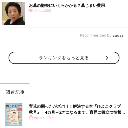
お墓の撤去にいくらかかる？墓じまい費用
PR(くらしの話題)
Recommended by
ランキングをもっと見る
関連記事
育児の困ったがズバリ！解決する本『ひよこクラブ
秋号』 4カ月～2才になるまで、育児に役立つ情報が
いっぱい！
赤ちゃん・育児