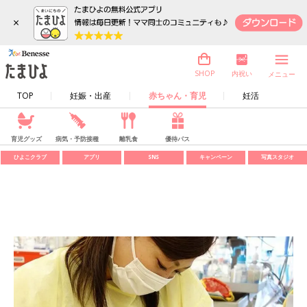
×
内祝い
SHOP
メニュー
TOP
妊娠・出産
赤ちゃん・育児
妊活
育児グッズ
病気・予防接種
離乳食
優待パス
ひよこクラブ
アプリ
SNS
キャンペーン
写真スタジオ