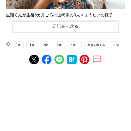
生翔くんが生後6カ月ごろの山崎家の3人きょうだいの様子
元記事へ戻る
0歳
1歳
2歳
3歳
4歳～
家族を考える
app