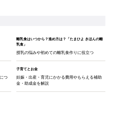
育園生活に慣れたのはいいけど、夫の子供への興味関心が薄れた気
91』
ポーツドリンクより麦茶が要注意!? 暑い季節に衛生的に持ち歩
】
！」「かわいくて一目ぼれ！」買うべき小物アイテム4選