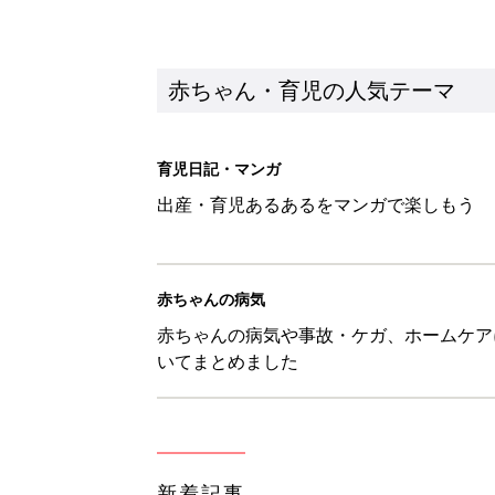
新着記事
【漫画】あれ、どうして？ 保
がする……！『ふうふう子育て ＃
赤ちゃん・育児
子どもの水分補給。衛生面ではス
く3つのコツとは？【専門家監修
赤ちゃん・育児
H＆М「セールでお買い得価格に
赤ちゃん・育児