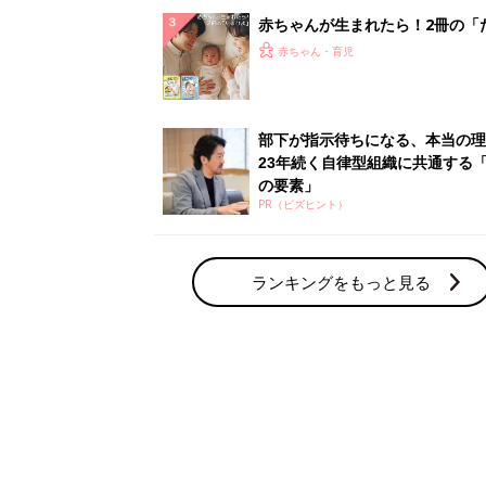
赤ちゃん・育児の人気テーマ
育児日記・マンガ
出産・育児あるあるをマンガで楽しもう
赤ちゃんの病気
赤ちゃんの病気や事故・ケガ、ホームケア
いてまとめました