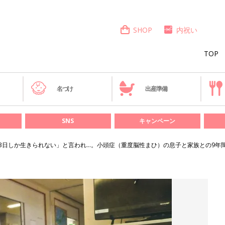
SHOP
内祝い
TOP
き
名づけ
出産準備
SNS
キャンペーン
「3日しか生きられない」と言われ…。小頭症（重度脳性まひ）の息子と家族との9