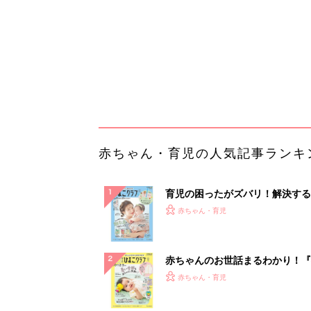
ぱい！
赤ちゃんのお世話まるわかり！『
てのひよこクラブ 夏号』〈巻頭
赤ちゃん・育児
集〉初めての授乳がうまくいく！
っぱい・ミルクの基本と夏のトラ
解決テク
赤ちゃんが生まれたら！2冊の「
ひよ」
赤ちゃん・育児
部下が指示待ちになる、本当の理
23年続く自律型組織に共通する「
の要素」
PR（ビズヒント）
ランキングをもっと見る