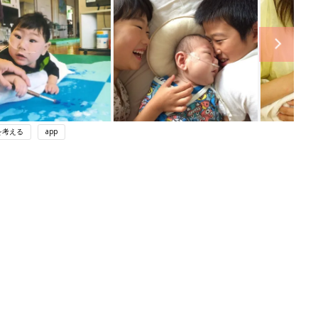
を考える
app
ング
関連記事
本
育児の困ったがズバリ！解決する本
2才
『ひよこクラブ 秋号』 4カ月～2才
赤ちゃん・育児
いっ
になるまで、育児に役立つ情報がいっ