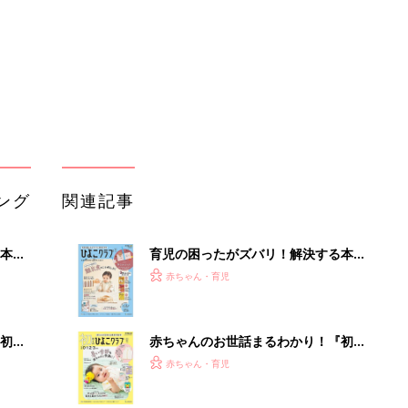
ぱい！
初め
赤ちゃんのお世話まるわかり！『初め
大特
てのひよこクラブ 夏号』〈巻頭大特
赤ちゃん・育児
 お
集〉初めての授乳がうまくいく！ お
ブル
っぱい・ミルクの基本と夏のトラブル
解決テク
たま
赤ちゃんが生まれたら！2冊の「たま
ひよ」
赤ちゃん・育児
アカチャンホンポでたまひよ雑誌を買
由。
うとポイント10倍【期間限定】
赤ちゃん・育児
3つ
たまひよの雑誌
赤ちゃん・育児
部下が指示待ちになる、本当の理由。