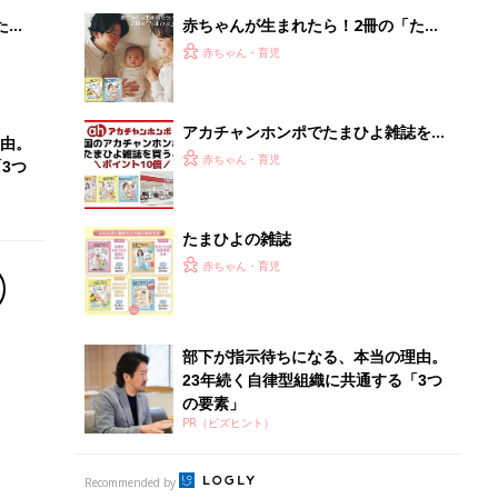
23年続く自律型組織に共通する「3つ
の要素」
PR（ビズヒント）
Recommended by
離乳食はいつから？進め方は？「たまひよ きほんの離
乳食」
授乳の悩みや初めての離乳食作りに役立つ
子育てとお金
につ
妊娠・出産・育児にかかる費用やもらえる補助
金・助成金を解説