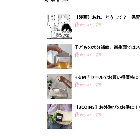
【3COINS】お外遊びのお供
ート」
赤ちゃん・育児
<
1
妊娠日数や
妊娠中か