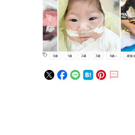
0歳
1歳
2歳
3歳
4歳～
家族
赤ちゃん・育児の人気記事ランキ
育児の困ったがズバリ！解決する
『ひよこクラブ 夏号』 4カ月～
赤ちゃん・育児
になるまで、育児に役立つ情報が