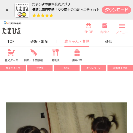
×
内祝い
SHOP
メニュー
TOP
妊娠・出産
赤ちゃん・育児
妊活
育児グッズ
病気・予防接種
離乳食
優待パス
ひよこクラブ
アプリ
SNS
キャンペーン
写真スタジオ