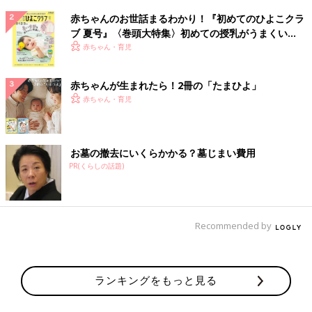
赤ちゃんのお世話まるわかり！『初めてのひよこクラ
ブ 夏号』〈巻頭大特集〉初めての授乳がうまくい
く！ おっぱい・ミルクの基本と夏のトラブル 解決テ
赤ちゃん・育児
ク
赤ちゃんが生まれたら！2冊の「たまひよ」
赤ちゃん・育児
お墓の撤去にいくらかかる？墓じまい費用
PR(くらしの話題)
Recommended by
ランキングをもっと見る