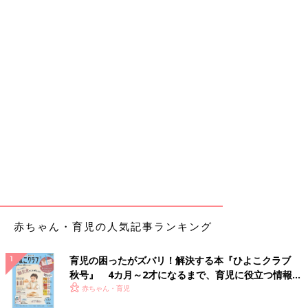
赤ちゃん・育児の人気記事ランキング
育児の困ったがズバリ！解決する本『ひよこクラブ
秋号』 4カ月～2才になるまで、育児に役立つ情報が
いっぱい！
赤ちゃん・育児