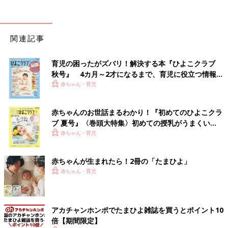
関連記事
育児の困ったがズバリ！解決する本『ひよこクラブ
秋号』 4カ月～2才になるまで、育児に役立つ情報が
いっぱい！
赤ちゃん・育児
赤ちゃんのお世話まるわかり！『初めてのひよこクラ
ブ 夏号』〈巻頭大特集〉初めての授乳がうまくい
く！ おっぱい・ミルクの基本と夏のトラブル 解決テ
赤ちゃん・育児
ク
赤ちゃんが生まれたら！2冊の「たまひよ」
赤ちゃん・育児
アカチャンホンポでたまひよ雑誌を買うとポイント10
倍【期間限定】