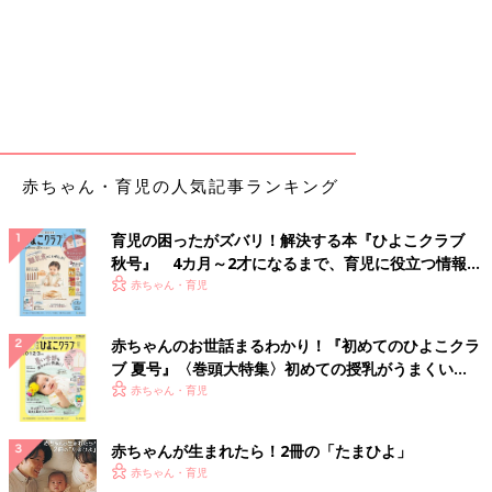
赤ちゃん・育児の人気記事ランキング
育児の困ったがズバリ！解決する本『ひよこクラブ
秋号』 4カ月～2才になるまで、育児に役立つ情報が
いっぱい！
赤ちゃん・育児
赤ちゃんのお世話まるわかり！『初めてのひよこクラ
ブ 夏号』〈巻頭大特集〉初めての授乳がうまくい
く！ おっぱい・ミルクの基本と夏のトラブル 解決テ
赤ちゃん・育児
ク
赤ちゃんが生まれたら！2冊の「たまひよ」
赤ちゃん・育児