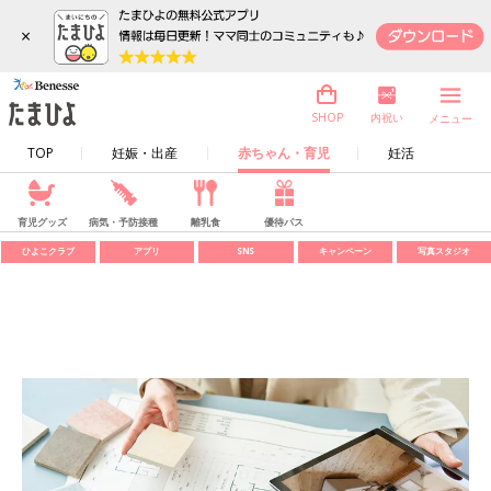
×
内祝い
SHOP
メニュー
TOP
妊娠・出産
赤ちゃん・育児
妊活
育児グッズ
病気・予防接種
離乳食
優待パス
ひよこクラブ
アプリ
SNS
キャンペーン
写真スタジオ