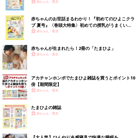
いっぱい！
赤ちゃん・育児
赤ちゃんのお世話まるわかり！『初めてのひよこクラ
ブ 夏号』〈巻頭大特集〉初めての授乳がうまくい
く！ おっぱい・ミルクの基本と夏のトラブル 解決テ
赤ちゃん・育児
ク
赤ちゃんが生まれたら！2冊の「たまひよ」
赤ちゃん・育児
アカチャンホンポでたまひよ雑誌を買うとポイント10
倍【期間限定】
赤ちゃん・育児
たまひよの雑誌
赤ちゃん・育児
【大人気】ひんやり冷感寝具で快適な睡眠を