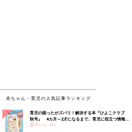
赤ちゃん・育児の人気記事ランキング
育児の困ったがズバリ！解決する本『ひよこクラブ
秋号』 4カ月～2才になるまで、育児に役立つ情報が
いっぱい！
赤ちゃん・育児