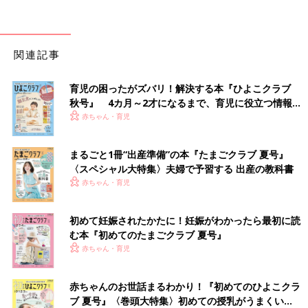
関連記事
育児の困ったがズバリ！解決する本『ひよこクラブ
秋号』 4カ月～2才になるまで、育児に役立つ情報が
いっぱい！
赤ちゃん・育児
まるごと1冊“出産準備”の本『たまごクラブ 夏号』
〈スペシャル大特集〉夫婦で予習する 出産の教科書
赤ちゃん・育児
初めて妊娠されたかたに！妊娠がわかったら最初に読
む本『初めてのたまごクラブ 夏号』
赤ちゃん・育児
赤ちゃんのお世話まるわかり！『初めてのひよこクラ
ブ 夏号』〈巻頭大特集〉初めての授乳がうまくい