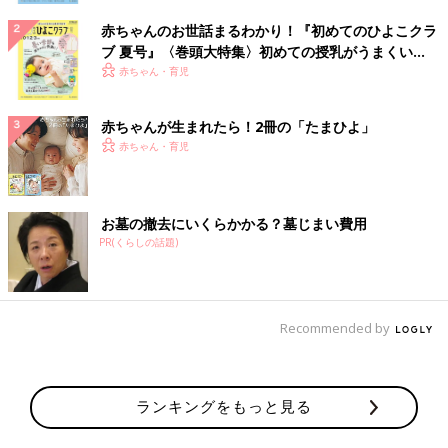
赤ちゃんのお世話まるわかり！『初めてのひよこクラ
ブ 夏号』〈巻頭大特集〉初めての授乳がうまくい
く！ おっぱい・ミルクの基本と夏のトラブル 解決テ
赤ちゃん・育児
ク
赤ちゃんが生まれたら！2冊の「たまひよ」
赤ちゃん・育児
お墓の撤去にいくらかかる？墓じまい費用
PR(くらしの話題)
Recommended by
ランキングをもっと見る