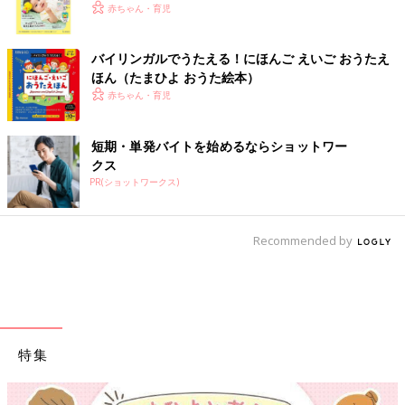
く！ おっぱい・ミルクの基本と夏のトラブル 解決テ
赤ちゃん・育児
ク
バイリンガルでうたえる！にほんご えいご おうたえ
ほん（たまひよ おうた絵本）
赤ちゃん・育児
短期・単発バイトを始めるならショットワー
クス
PR(ショットワークス)
Recommended by
特集