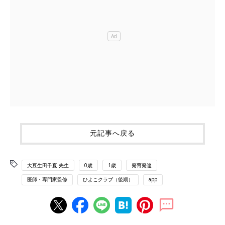
元記事へ戻る
大豆生田千夏 先生
0歳
1歳
発育発達
医師・専門家監修
ひよこクラブ（後期）
app