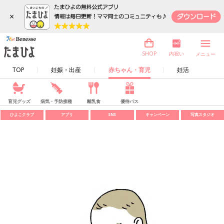
×
内祝い
SHOP
メニュー
TOP
妊娠・出産
赤ちゃん・育児
妊活
育児グッズ
病気・予防接種
離乳食
優待パス
ひよこクラブ
アプリ
SNS
キャンペーン
写真スタジオ