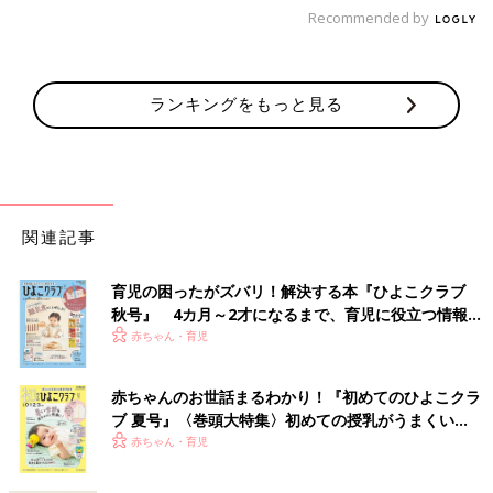
Recommended by
ランキングをもっと見る
関連記事
育児の困ったがズバリ！解決する本『ひよこクラブ
秋号』 4カ月～2才になるまで、育児に役立つ情報が
いっぱい！
赤ちゃん・育児
赤ちゃんのお世話まるわかり！『初めてのひよこクラ
ブ 夏号』〈巻頭大特集〉初めての授乳がうまくい
く！ おっぱい・ミルクの基本と夏のトラブル 解決テ
赤ちゃん・育児
ク