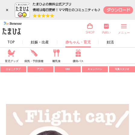
×
内祝い
SHOP
メニュー
TOP
妊娠・出産
赤ちゃん・育児
妊活
育児グッズ
病気・予防接種
離乳食
優待パス
ひよこクラブ
アプリ
SNS
キャンペーン
写真スタジオ