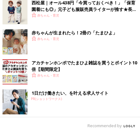
西松屋｜オール438円「今買っておくべき！」「保育
園着にも◎」元子ども服販売員ライターが推す★長袖
Tシャツ5選
赤ちゃん・育児
赤ちゃんが生まれたら！2冊の「たまひよ」
赤ちゃん・育児
アカチャンホンポでたまひよ雑誌を買うとポイント10
倍【期間限定】
赤ちゃん・育児
1日だけ働きたい、を叶える求人サイト
PR(ショットワークス)
Recommended by