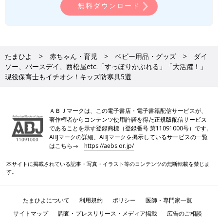
無料ダウンロード
たまひよ
赤ちゃん・育児
ベビー用品・グッズ
ダイ
ソー、バースデイ、西松屋etc.「すっぽりかぶれる」「大活躍！」
現役保育士もイチオシ！キッズ防寒具5選
ＡＢＪマークは、この電子書店・電子書籍配信サービスが、
著作権者からコンテンツ使用許諾を得た正規版配信サービス
であることを示す登録商標（登録番号 第11091000号）です。
ABJマークの詳細、ABJマークを掲示しているサービスの一覧
はこちら→
https://aebs.or.jp/
本サイトに掲載されている記事・写真・イラスト等のコンテンツの無断転載を禁じま
す。
たまひよについて
利用規約
ポリシー
医師・専門家一覧
サイトマップ
調査・プレスリリース・メディア掲載
広告のご相談