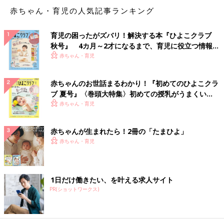
赤ちゃん・育児の人気記事ランキング
育児の困ったがズバリ！解決する本『ひよこクラブ
秋号』 4カ月～2才になるまで、育児に役立つ情報が
いっぱい！
赤ちゃん・育児
赤ちゃんのお世話まるわかり！『初めてのひよこクラ
ブ 夏号』〈巻頭大特集〉初めての授乳がうまくい
く！ おっぱい・ミルクの基本と夏のトラブル 解決テ
赤ちゃん・育児
ク
赤ちゃんが生まれたら！2冊の「たまひよ」
赤ちゃん・育児
1日だけ働きたい、を叶える求人サイト
PR(ショットワークス)