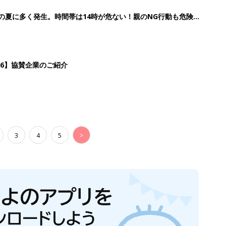
歳の夏に多く発生。時間帯は14時が危ない！親のNG行動も危険を
26】協賛企業のご紹介
3
4
5
>