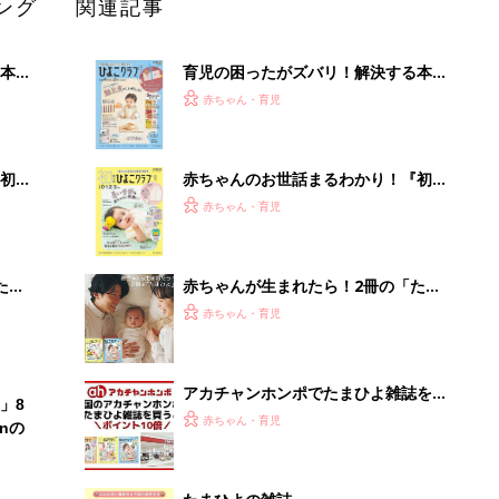
ング
関連記事
本
育児の困ったがズバリ！解決する本
2才
『ひよこクラブ 秋号』 4カ月～2才
赤ちゃん・育児
いっ
になるまで、育児に役立つ情報がいっ
ぱい！
初め
赤ちゃんのお世話まるわかり！『初め
大特
てのひよこクラブ 夏号』〈巻頭大特
赤ちゃん・育児
 お
集〉初めての授乳がうまくいく！ お
ブル
っぱい・ミルクの基本と夏のトラブル
解決テク
たま
赤ちゃんが生まれたら！2冊の「たま
ひよ」
赤ちゃん・育児
アカチャンホンポでたまひよ雑誌を買
」8
うとポイント10倍【期間限定】
赤ちゃん・育児
nの