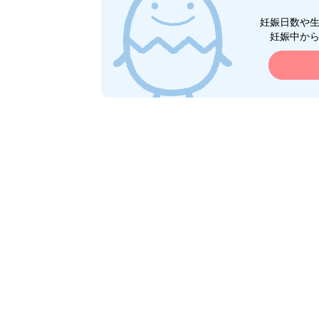
妊娠日数や
妊娠中か