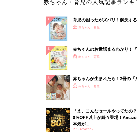
赤ちゃん・育児の人気記事ランキ
育児の困ったがズバリ！解決する
『ひよこクラブ 夏号』 4カ月～
赤ちゃん・育児
になるまで、育児に役立つ情報が
ぱい！
赤ちゃんのお世話まるわかり！『
てのひよこクラブ 夏号』〈巻頭
赤ちゃん・育児
集〉初めての授乳がうまくいく！
っぱい・ミルクの基本と夏のトラ
解決テク
赤ちゃんが生まれたら！2冊の「
ひよ」
赤ちゃん・育児
「え、こんなセールやってたの？
0％OFF以上が続々登場！Amazo
本気が...
PR（Amazon）