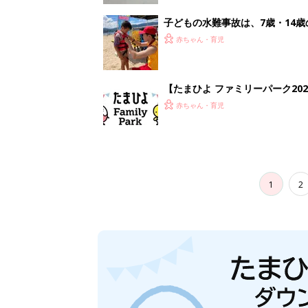
子どもの水難事故は、7歳・14
まねく【専門家】
赤ちゃん・育児
【たまひよ ファミリーパーク20
赤ちゃん・育児
1
2