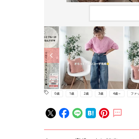
0歳
1歳
2歳
3歳
4歳～
ファ