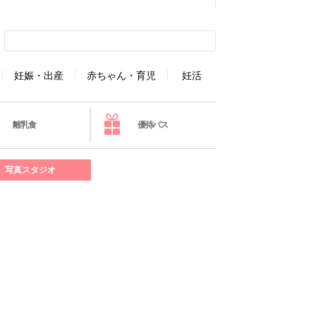
妊娠・出産
赤ちゃん・育児
妊活
離乳食
優待パス
写真スタジオ