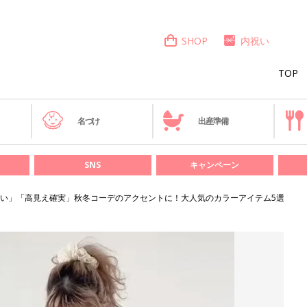
SHOP
内祝い
TOP
き
名づけ
出産準備
SNS
キャンペーン
い」「高見え確実」秋冬コーデのアクセントに！大人気のカラーアイテム5選