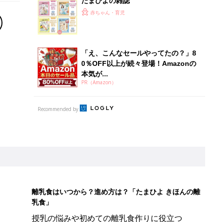
たまひよの雑誌
赤ちゃん・育児
「え、こんなセールやってたの？」8
0％OFF以上が続々登場！Amazonの
本気が...
PR（Amazon）
Recommended by
離乳食はいつから？進め方は？「たまひよ きほんの離
乳食」
授乳の悩みや初めての離乳食作りに役立つ