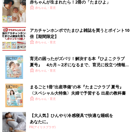
赤ちゃんが生まれたら！2冊の「たまひよ」
赤ちゃん・育児
アカチャンホンポでたまひよ雑誌を買うとポイント10
倍【期間限定】
赤ちゃん・育児
育児の困ったがズバリ！解決する本『ひよこクラブ
夏号』 4カ月～2才になるまで、育児に役立つ情報が
いっぱい！
赤ちゃん・育児
まるごと1冊“出産準備”の本『たまごクラブ 夏号』
〈スペシャル大特集〉夫婦で予習する 出産の教科書
赤ちゃん・育児
【大人気】ひんやり冷感寝具で快適な睡眠を
あなたに。
PR(アイリスプラザ)