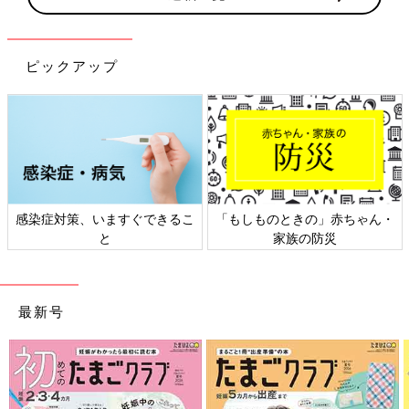
ピックアップ
日本外来小児科学会リーフレッ
六星占術 細木かおりさんの人生
ト検討会
相談
最新号