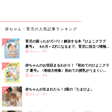
赤ちゃん・育児の人気記事ランキング
育児の困ったがズバリ！解決する本『ひよこクラブ
夏号』 4カ月～2才になるまで、育児に役立つ情報が
いっぱい！
赤ちゃん・育児
赤ちゃんのお世話まるわかり！『初めてのひよこクラ
ブ 夏号』〈巻頭大特集〉初めての授乳がうまくい
く！ おっぱい・ミルクの基本と夏のトラブル 解決テ
赤ちゃん・育児
ク
赤ちゃんが生まれたら！2冊の「たまひよ」
赤ちゃん・育児