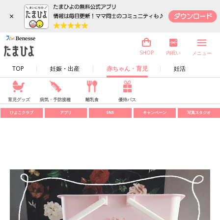
×
内祝い
SHOP
メニュー
TOP
妊娠・出産
赤ちゃん・育児
妊活
育児グッズ
病気・予防接種
離乳食
優待パス
ひよこクラブ
アプリ
SNS
キャンペーン
写真スタジオ