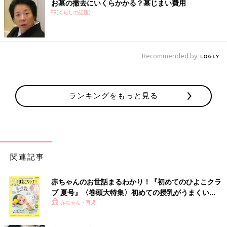
お墓の撤去にいくらかかる？墓じまい費用
PR(くらしの話題)
Recommended by
ランキングをもっと見る
関連記事
赤ちゃんのお世話まるわかり！『初めてのひよこクラ
ブ 夏号』〈巻頭大特集〉初めての授乳がうまくい
く！ おっぱい・ミルクの基本と夏のトラブル 解決テ
赤ちゃん・育児
ク