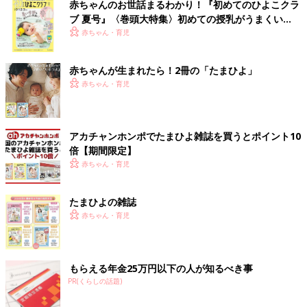
赤ちゃんのお世話まるわかり！『初めてのひよこクラ
ブ 夏号』〈巻頭大特集〉初めての授乳がうまくい
く！ おっぱい・ミルクの基本と夏のトラブル 解決テ
赤ちゃん・育児
ク
赤ちゃんが生まれたら！2冊の「たまひよ」
赤ちゃん・育児
アカチャンホンポでたまひよ雑誌を買うとポイント10
倍【期間限定】
赤ちゃん・育児
たまひよの雑誌
赤ちゃん・育児
もらえる年金25万円以下の人が知るべき事
PR(くらしの話題)