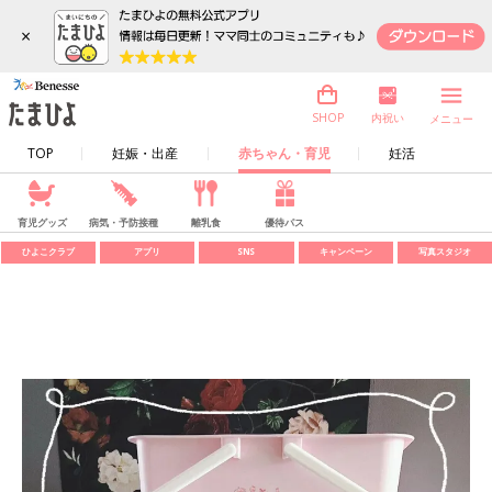
×
内祝い
SHOP
メニュー
TOP
妊娠・出産
赤ちゃん・育児
妊活
育児グッズ
病気・予防接種
離乳食
優待パス
ひよこクラブ
アプリ
SNS
キャンペーン
写真スタジオ