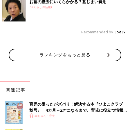
お墓の撤去にいくらかかる？墓じまい費用
PR(くらしの話題)
Recommended by
ランキングをもっと見る
関連記事
育児の困ったがズバリ！解決する本『ひよこクラブ
秋号』 4カ月～2才になるまで、育児に役立つ情報が
いっぱい！
赤ちゃん・育児