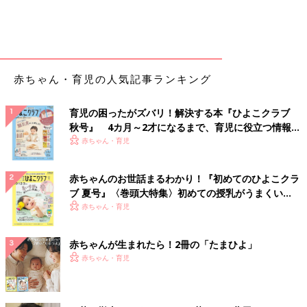
赤ちゃん・育児の人気記事ランキング
育児の困ったがズバリ！解決する本『ひよこクラブ
秋号』 4カ月～2才になるまで、育児に役立つ情報が
いっぱい！
赤ちゃん・育児
赤ちゃんのお世話まるわかり！『初めてのひよこクラ
ブ 夏号』〈巻頭大特集〉初めての授乳がうまくい
く！ おっぱい・ミルクの基本と夏のトラブル 解決テ
赤ちゃん・育児
ク
赤ちゃんが生まれたら！2冊の「たまひよ」
赤ちゃん・育児