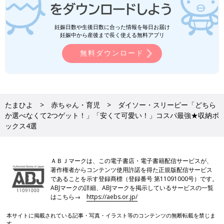
妊娠日数や生後日数に合った情報を毎日お届け
妊娠中から産後まで長く使える無料アプリ
無料ダウンロード
たまひよ
赤ちゃん・育児
ダイソー・スリーピー「どちら
か選べなくて2つゲット！」「安くて可愛い！」コスパ最強★収納ボ
ックス4選
ＡＢＪマークは、この電子書店・電子書籍配信サービスが、
著作権者からコンテンツ使用許諾を得た正規版配信サービス
であることを示す登録商標（登録番号 第11091000号）です。
ABJマークの詳細、ABJマークを掲示しているサービスの一覧
はこちら→
https://aebs.or.jp/
本サイトに掲載されている記事・写真・イラスト等のコンテンツの無断転載を禁じま
す。