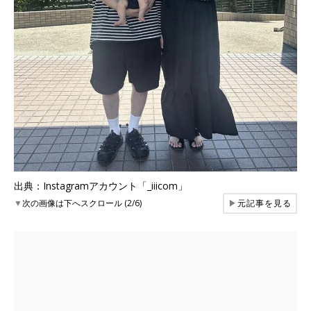
出典：Instagramアカウント「_iiicom」
▼
次の画像は下へスクロール (2/6)
▶
元記事を見る