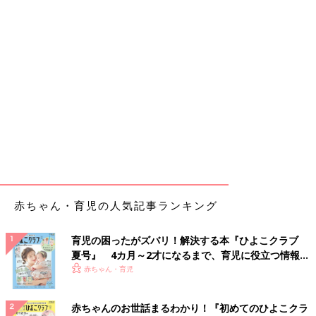
赤ちゃん・育児の人気記事ランキング
育児の困ったがズバリ！解決する本『ひよこクラブ
夏号』 4カ月～2才になるまで、育児に役立つ情報が
いっぱい！
赤ちゃん・育児
赤ちゃんのお世話まるわかり！『初めてのひよこクラ