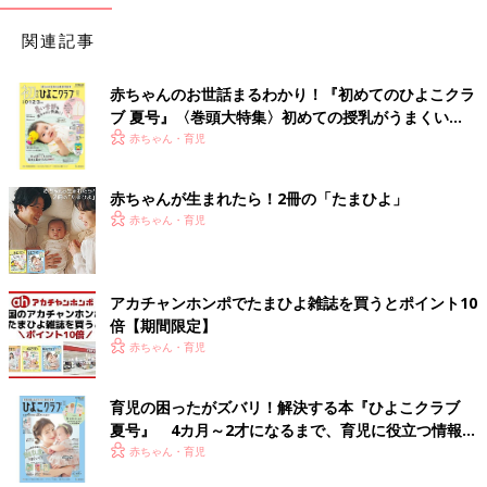
関連記事
赤ちゃんのお世話まるわかり！『初めてのひよこクラ
ブ 夏号』〈巻頭大特集〉初めての授乳がうまくい
く！ おっぱい・ミルクの基本と夏のトラブル 解決テ
赤ちゃん・育児
ク
赤ちゃんが生まれたら！2冊の「たまひよ」
赤ちゃん・育児
アカチャンホンポでたまひよ雑誌を買うとポイント10
倍【期間限定】
赤ちゃん・育児
育児の困ったがズバリ！解決する本『ひよこクラブ
夏号』 4カ月～2才になるまで、育児に役立つ情報が
いっぱい！
赤ちゃん・育児