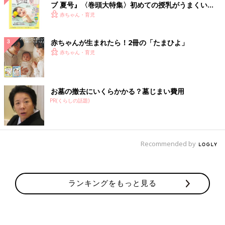
ブ 夏号』〈巻頭大特集〉初めての授乳がうまくい
く！ おっぱい・ミルクの基本と夏のトラブル 解決テ
赤ちゃん・育児
ク
赤ちゃんが生まれたら！2冊の「たまひよ」
赤ちゃん・育児
お墓の撤去にいくらかかる？墓じまい費用
PR(くらしの話題)
Recommended by
ランキングをもっと見る