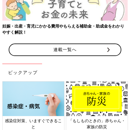
かり
【ワクチン接種できるものも】妊婦の感染症対策、知っておい
連載一覧へ
ピックアップ
ゃん・
日本外来小児科学会リーフレッ
六星占術 細木かおりさん
ト検討会
相談