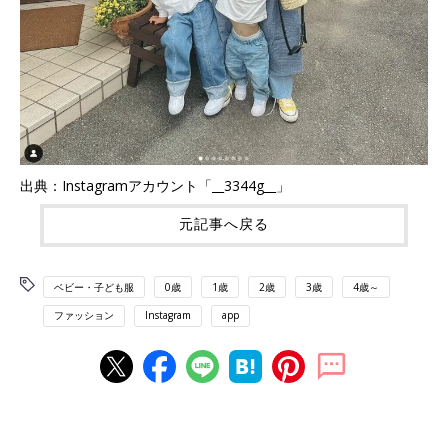
出典：Instagramアカウント「__3344g__」
元記事へ戻る
ベビー・子ども服
0歳
1歳
2歳
3歳
4歳～
ファッション
Instagram
app