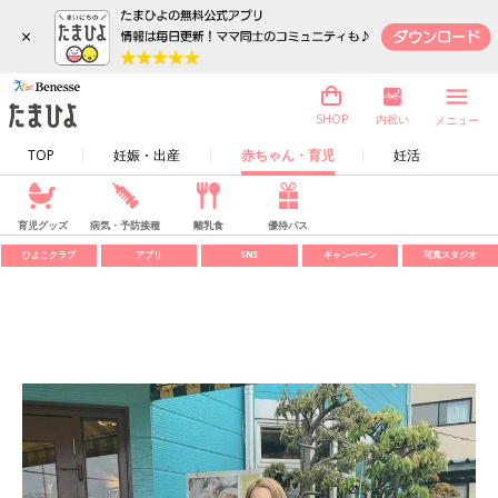
×
内祝い
SHOP
メニュー
TOP
妊娠・出産
赤ちゃん・育児
妊活
育児グッズ
病気・予防接種
離乳食
優待パス
ひよこクラブ
アプリ
SNS
キャンペーン
写真スタジオ