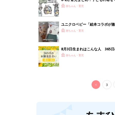
<
3
妊娠日数や
妊娠中か