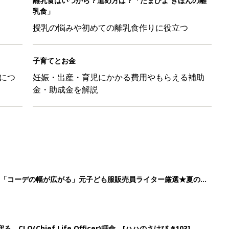
」「コーデの幅が広がる」元子ども服販売員ライター厳選★夏のバ
LO(Chief Life Officer)拝命。[ハハのさけび #103]
かわ！」「肌着・パジャマ・Tシャツも！」買うべき夏アイテム
日のお誕生日占い【鏡リュウジ監修】