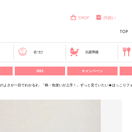
SHOP
内祝い
TOP
き
名づけ
出産準備
SNS
キャンペーン
のよさが一目でわかる♪」「柄・色使いが上手！」ずっと見ていたい★ほっこりフォ