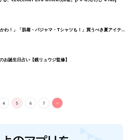
4
5
6
7
>
生後日数に合った情報を毎日お届け
ら産後まで長く使える無料アプリ
ダウンロード