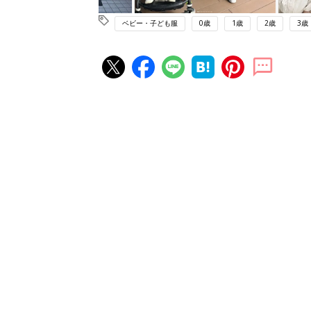
ベビー・子ども服
0歳
1歳
2歳
3歳
赤ちゃん・育児の人気記事ランキ
育児の困ったがズバリ！解決する
『ひよこクラブ 夏号』 4カ月～
赤ちゃん・育児
になるまで、育児に役立つ情報が
ぱい！
赤ちゃんのお世話まるわかり！『
てのひよこクラブ 夏号』〈巻頭
赤ちゃん・育児
集〉初めての授乳がうまくいく！
っぱい・ミルクの基本と夏のトラ
解決テク
赤ちゃんが生まれたら！2冊の「