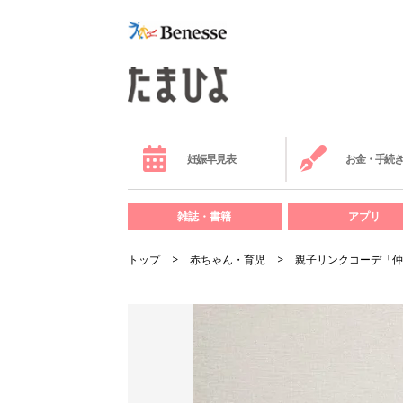
妊娠早見表
お金・手続
雑誌・書籍
アプリ
トップ
赤ちゃん・育児
親子リンクコーデ「仲