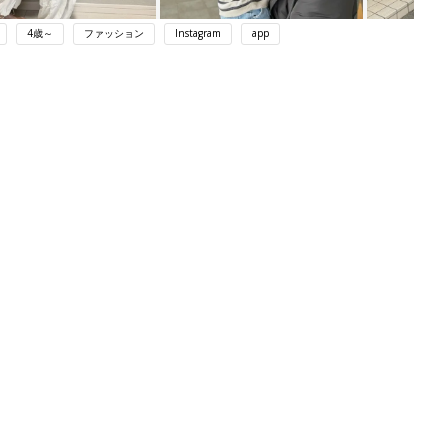
4歳～
ファッション
Instagram
app
ング
関連記事
本
赤ちゃんのお世話まるわかり！『初め
2才
てのひよこクラブ 夏号』〈巻頭大特
赤ちゃん・育児
いっ
集〉初めての授乳がうまくいく！ お
っぱい・ミルクの基本と夏のトラブル
解決テク
初め
赤ちゃんが生まれたら！2冊の「たま
大特
ひよ」
赤ちゃん・育児
 お
ブル
たま
アカチャンホンポでたまひよ雑誌を買