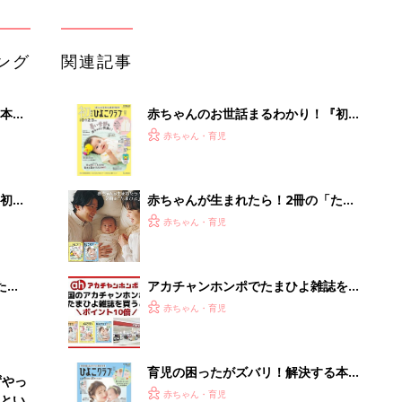
うとポイント10倍【期間限定】
赤ちゃん・育児
育児の困ったがズバリ！解決する本
ずやっ
『ひよこクラブ 夏号』 4カ月～2才
赤ちゃん・育児
とい
になるまで、育児に役立つ情報がいっ
ぱい！
まるごと1冊“出産準備”の本『たまご
クラブ 夏号』〈スペシャル大特集〉
赤ちゃん・育児
夫婦で予習する 出産の教科書
65歳以上の方は確認してみて「歯を抜
いたまま放置…」実は危険信号？イン
プラント始...
PR（あんしんインプラント）
Recommended by