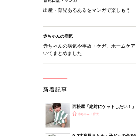
西松屋「絶対にゲットしたい！
ズりアイテム5選
赤ちゃん・育児
0-2才育児まとめ：子どもの命を守る、C
赤ちゃん・育児
ユニクロベビー「絵本コラボが激
5選
赤ちゃん・育児
8月3日生まれはこんな人 365
赤ちゃん・育児