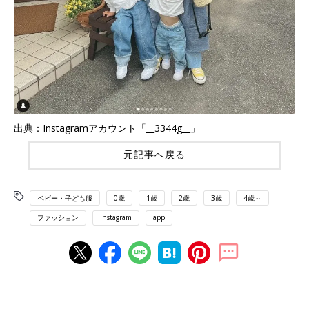
出典：Instagramアカウント「__3344g__」
元記事へ戻る
ベビー・子ども服
0歳
1歳
2歳
3歳
4歳～
ファッション
Instagram
app