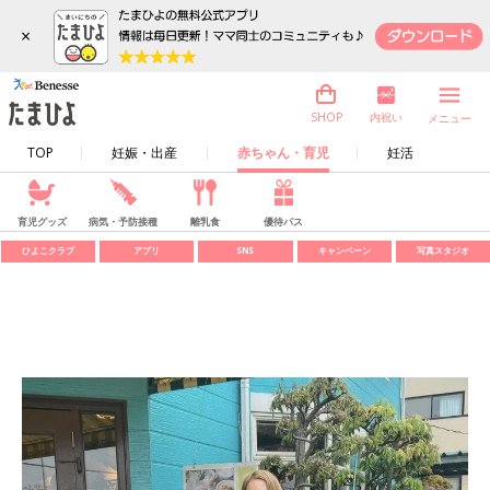
×
内祝い
SHOP
メニュー
TOP
妊娠・出産
赤ちゃん・育児
妊活
育児グッズ
病気・予防接種
離乳食
優待パス
ひよこクラブ
アプリ
SNS
キャンペーン
写真スタジオ