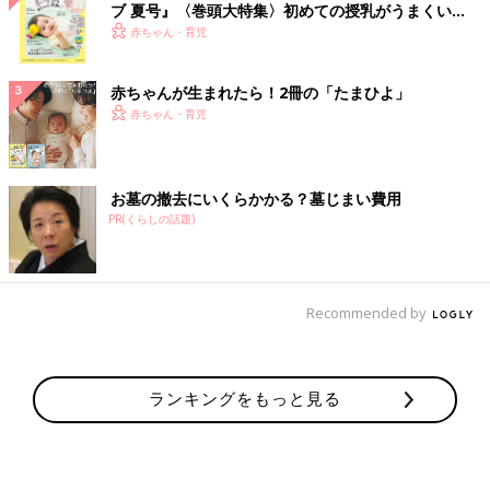
ブ 夏号』〈巻頭大特集〉初めての授乳がうまくい
く！ おっぱい・ミルクの基本と夏のトラブル 解決テ
赤ちゃん・育児
ク
赤ちゃんが生まれたら！2冊の「たまひよ」
赤ちゃん・育児
お墓の撤去にいくらかかる？墓じまい費用
PR(くらしの話題)
Recommended by
ランキングをもっと見る