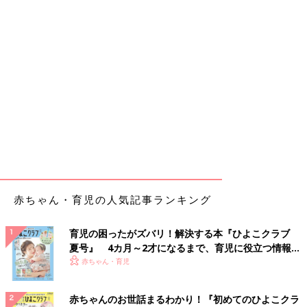
赤ちゃん・育児の人気記事ランキング
育児の困ったがズバリ！解決する本『ひよこクラブ
夏号』 4カ月～2才になるまで、育児に役立つ情報が
いっぱい！
赤ちゃん・育児
赤ちゃんのお世話まるわかり！『初めてのひよこクラ