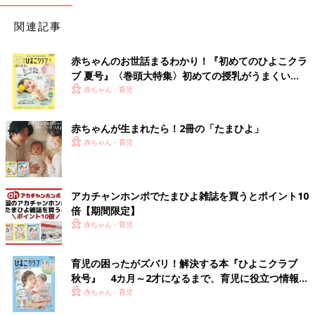
関連記事
赤ちゃんのお世話まるわかり！『初めてのひよこクラ
ブ 夏号』〈巻頭大特集〉初めての授乳がうまくい
く！ おっぱい・ミルクの基本と夏のトラブル 解決テ
赤ちゃん・育児
ク
赤ちゃんが生まれたら！2冊の「たまひよ」
赤ちゃん・育児
アカチャンホンポでたまひよ雑誌を買うとポイント10
倍【期間限定】
赤ちゃん・育児
育児の困ったがズバリ！解決する本『ひよこクラブ
秋号』 4カ月～2才になるまで、育児に役立つ情報が
いっぱい！
赤ちゃん・育児