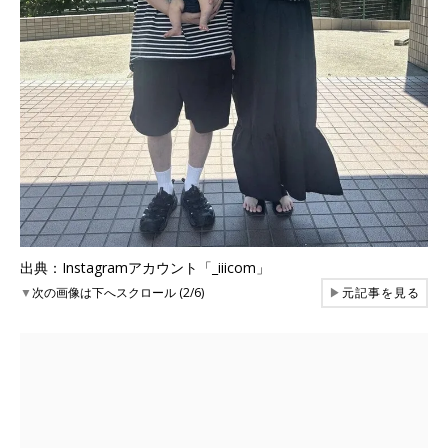
出典：Instagramアカウント「_iiicom」
▼
次の画像は下へスクロール (2/6)
▶
元記事を見る