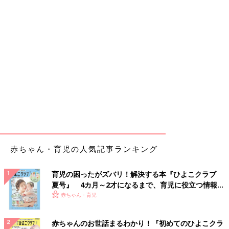
赤ちゃん・育児の人気記事ランキング
育児の困ったがズバリ！解決する本『ひよこクラブ
夏号』 4カ月～2才になるまで、育児に役立つ情報が
いっぱい！
赤ちゃん・育児
赤ちゃんのお世話まるわかり！『初めてのひよこクラ