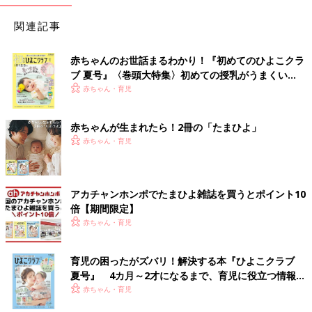
関連記事
赤ちゃんのお世話まるわかり！『初めてのひよこクラ
ブ 夏号』〈巻頭大特集〉初めての授乳がうまくい
く！ おっぱい・ミルクの基本と夏のトラブル 解決テ
赤ちゃん・育児
ク
赤ちゃんが生まれたら！2冊の「たまひよ」
赤ちゃん・育児
アカチャンホンポでたまひよ雑誌を買うとポイント10
倍【期間限定】
赤ちゃん・育児
育児の困ったがズバリ！解決する本『ひよこクラブ
夏号』 4カ月～2才になるまで、育児に役立つ情報が
いっぱい！
赤ちゃん・育児