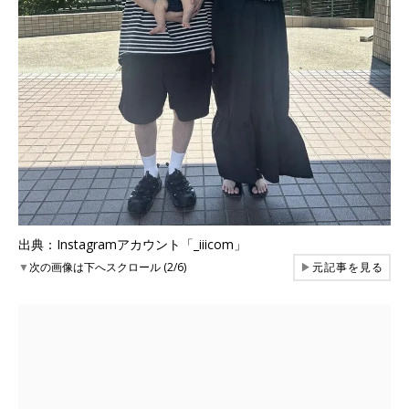
出典：Instagramアカウント「_iiicom」
▼
次の画像は下へスクロール (2/6)
▶
元記事を見る