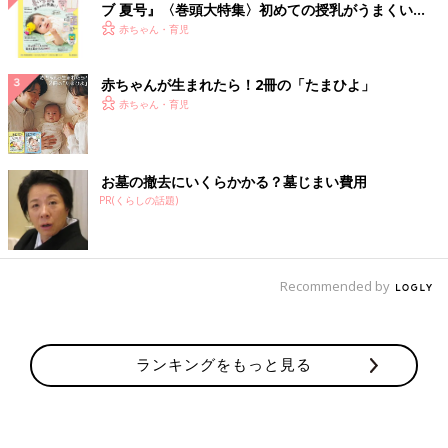
ブ 夏号』〈巻頭大特集〉初めての授乳がうまくい
く！ おっぱい・ミルクの基本と夏のトラブル 解決テ
赤ちゃん・育児
ク
赤ちゃんが生まれたら！2冊の「たまひよ」
赤ちゃん・育児
お墓の撤去にいくらかかる？墓じまい費用
PR(くらしの話題)
Recommended by
ランキングをもっと見る