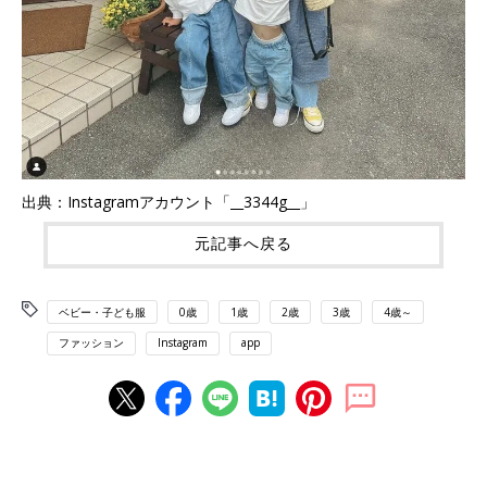
出典：Instagramアカウント「__3344g__」
元記事へ戻る
ベビー・子ども服
0歳
1歳
2歳
3歳
4歳～
ファッション
Instagram
app