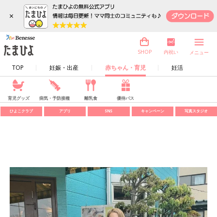
×
内祝い
SHOP
メニュー
TOP
妊娠・出産
赤ちゃん・育児
妊活
育児グッズ
病気・予防接種
離乳食
優待パス
ひよこクラブ
アプリ
SNS
キャンペーン
写真スタジオ