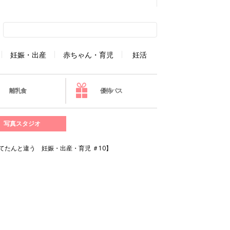
妊娠・出産
赤ちゃん・育児
妊活
離乳食
優待パス
写真スタジオ
たんと違う 妊娠・出産・育児 ＃10】