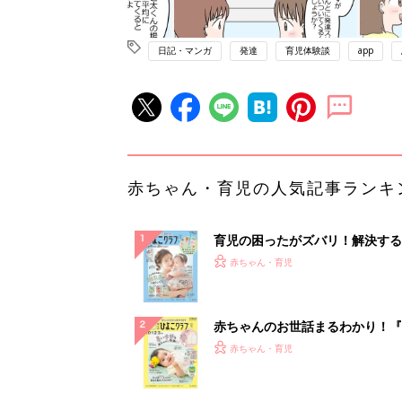
日記・マンガ
発達
育児体験談
app
赤ちゃん・育児の人気記事ランキ
育児の困ったがズバリ！解決する
『ひよこクラブ 夏号』 4カ月～
赤ちゃん・育児
になるまで、育児に役立つ情報が
ぱい！
赤ちゃんのお世話まるわかり！『
てのひよこクラブ 夏号』〈巻頭
赤ちゃん・育児
集〉初めての授乳がうまくいく！
っぱい・ミルクの基本と夏のトラ
解決テク