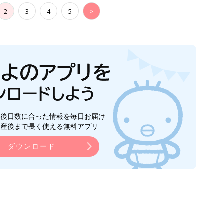
2
3
4
5
>
生後日数に合った情報を毎日お届け
ら産後まで長く使える無料アプリ
ダウンロード