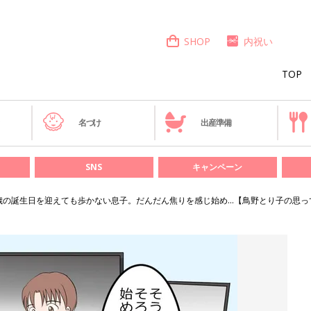
SHOP
内祝い
TOP
き
名づけ
出産準備
SNS
キャンペーン
歳の誕生日を迎えても歩かない息子。だんだん焦りを感じ始め…【鳥野とり子の思って