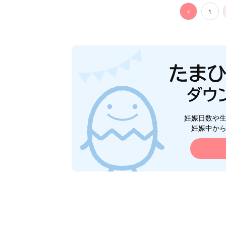
<
1
妊娠日数や
妊娠中か