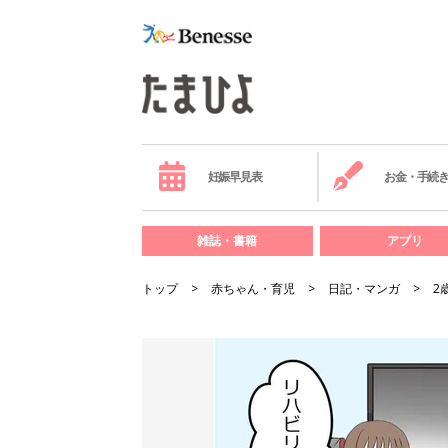
妊娠早見表
お金・手続
雑誌・書籍
アプリ
トップ
赤ちゃん・育児
日記・マンガ
2