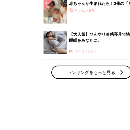
赤ちゃんが生まれたら！2冊の「
ひよ」
赤ちゃん・育児
【大人気】ひんやり冷感寝具で快
睡眠をあなたに。
PR（アイリスプラザ）
ランキングをもっと見る