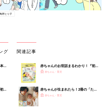
鳥野とり子
ング
関連記事
本
赤ちゃんのお世話まるわかり！『初め
2才
てのひよこクラブ 夏号』〈巻頭大特
赤ちゃん・育児
いっ
集〉初めての授乳がうまくいく！ お
っぱい・ミルクの基本と夏のトラブル
解決テク
初め
赤ちゃんが生まれたら！2冊の「たま
大特
ひよ」
赤ちゃん・育児
 お
ブル