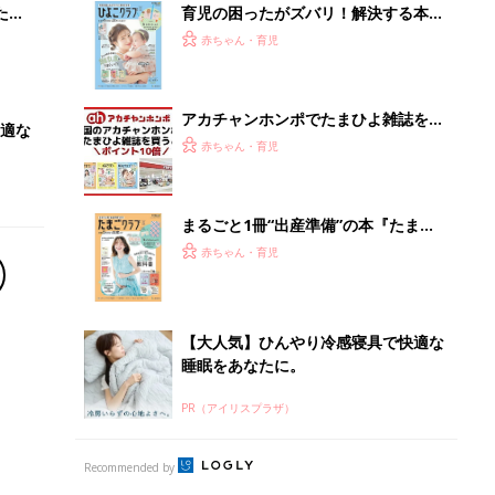
たま
育児の困ったがズバリ！解決する本
『ひよこクラブ 秋号』 4カ月～2才
赤ちゃん・育児
になるまで、育児に役立つ情報がいっ
ぱい！
アカチャンホンポでたまひよ雑誌を買
適な
うとポイント10倍【期間限定】
赤ちゃん・育児
まるごと1冊“出産準備”の本『たまご
クラブ 夏号』〈スペシャル大特集〉
赤ちゃん・育児
夫婦で予習する 出産の教科書
【大人気】ひんやり冷感寝具で快適な
睡眠をあなたに。
PR（アイリスプラザ）
Recommended by