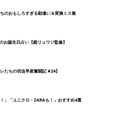
ちのおもしろすぎる勘違い＆変換ミス集
日のお誕生日占い【鏡リュウジ監修】
レたちの切迫早産奮闘記 #24】
！」「ユニクロ・ZARAも！」おすすめ4選