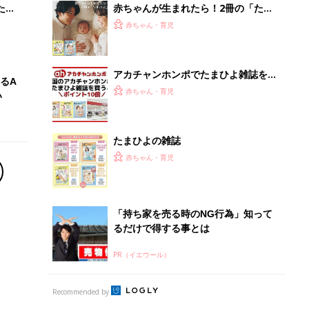
たま
赤ちゃんが生まれたら！2冊の「たま
ひよ」
赤ちゃん・育児
アカチャンホンポでたまひよ雑誌を買
るA
うとポイント10倍【期間限定】
赤ちゃん・育児
い
たまひよの雑誌
赤ちゃん・育児
「持ち家を売る時のNG行為」知って
るだけで得する事とは
PR（イエウール）
Recommended by