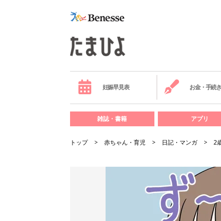
妊娠早見表
お金・手続
雑誌・書籍
アプリ
トップ
赤ちゃん・育児
日記・マンガ
2