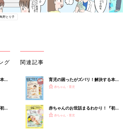
鳥野とり子
ング
関連記事
本
育児の困ったがズバリ！解決する本
2才
『ひよこクラブ 秋号』 4カ月～2才
赤ちゃん・育児
いっ
になるまで、育児に役立つ情報がいっ
ぱい！
初め
赤ちゃんのお世話まるわかり！『初め
大特
てのひよこクラブ 夏号』〈巻頭大特
赤ちゃん・育児
 お
集〉初めての授乳がうまくいく！ お
ブル
っぱい・ミルクの基本と夏のトラブル
解決テク