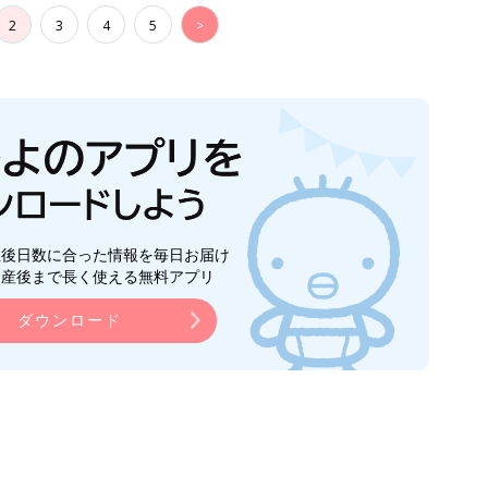
2
3
4
5
>
生後日数に合った情報を毎日お届け
ら産後まで長く使える無料アプリ
ダウンロード