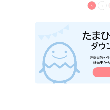
<
1
妊娠日数や
妊娠中か