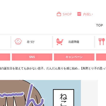
SHOP
内祝い
TOP
き
名づけ
出産準備
SNS
キャンペーン
歳の誕生日を迎えても歩かない息子。だんだん焦りを感じ始め…【鳥野とり子の思って