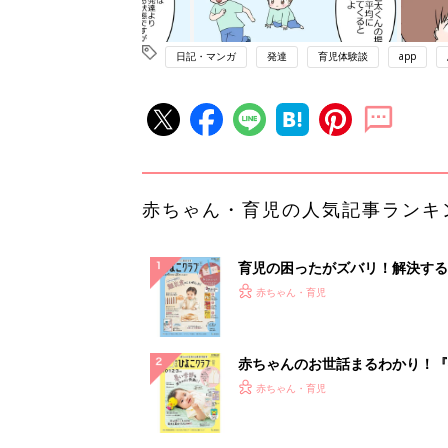
日記・マンガ
発達
育児体験談
app
赤ちゃん・育児の人気記事ランキ
育児の困ったがズバリ！解決する
『ひよこクラブ 秋号』 4カ月～
赤ちゃん・育児
になるまで、育児に役立つ情報が
ぱい！
赤ちゃんのお世話まるわかり！『
てのひよこクラブ 夏号』〈巻頭
赤ちゃん・育児
集〉初めての授乳がうまくいく！
っぱい・ミルクの基本と夏のトラ
解決テク