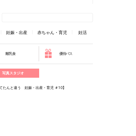
妊娠・出産
赤ちゃん・育児
妊活
離乳食
優待パス
写真スタジオ
たんと違う 妊娠・出産・育児 ＃10】