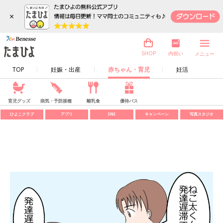
×
内祝い
SHOP
メニュー
TOP
妊娠・出産
赤ちゃん・育児
妊活
育児グッズ
病気・予防接種
離乳食
優待パス
ひよこクラブ
アプリ
SNS
キャンペーン
写真スタジオ