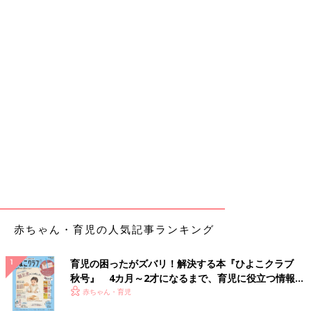
赤ちゃん・育児の人気記事ランキング
育児の困ったがズバリ！解決する本『ひよこクラブ
秋号』 4カ月～2才になるまで、育児に役立つ情報が
いっぱい！
赤ちゃん・育児