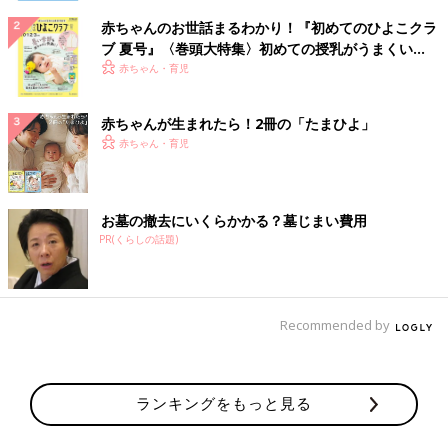
赤ちゃんのお世話まるわかり！『初めてのひよこクラ
ブ 夏号』〈巻頭大特集〉初めての授乳がうまくい
く！ おっぱい・ミルクの基本と夏のトラブル 解決テ
赤ちゃん・育児
ク
赤ちゃんが生まれたら！2冊の「たまひよ」
赤ちゃん・育児
お墓の撤去にいくらかかる？墓じまい費用
PR(くらしの話題)
Recommended by
ランキングをもっと見る