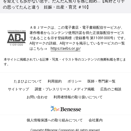
を迎えても歩かない息子。だんだん焦りを感じ始め…【鳥野とり子
の思ってたんと違う 妊娠・出産・育児 ＃10】
ＡＢＪマークは、この電子書店・電子書籍配信サービスが、
著作権者からコンテンツ使用許諾を得た正規版配信サービス
であることを示す登録商標（登録番号 第11091000号）です。
ABJマークの詳細、ABJマークを掲示しているサービスの一覧
はこちら→
https://aebs.or.jp/
本サイトに掲載されている記事・写真・イラスト等のコンテンツの無断転載を禁じま
す。
たまひよについて
利用規約
ポリシー
医師・専門家一覧
サイトマップ
調査・プレスリリース・メディア掲載
広告のご相談
お問い合わせ
利用者情報の取り扱いについて
個人情報保護への取り組みについて
会社案内
Copyright ©Benesse Corporation All rights reserved.