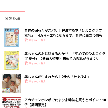
関連記事
育児の困ったがズバリ！解決する本『ひよこクラブ
秋号』 4カ月～2才になるまで、育児に役立つ情報が
いっぱい！
赤ちゃん・育児
赤ちゃんのお世話まるわかり！『初めてのひよこクラ
ブ 夏号』〈巻頭大特集〉初めての授乳がうまくい
く！ おっぱい・ミルクの基本と夏のトラブル 解決テ
赤ちゃん・育児
ク
赤ちゃんが生まれたら！2冊の「たまひよ」
赤ちゃん・育児
アカチャンホンポでたまひよ雑誌を買うとポイント10
倍【期間限定】