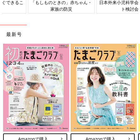
日本外来小児科学会リーフレッ
六星占術 細木かおりさんの人生
ト検討会
相談
最新号
Amazonで購入
Amazonで購入