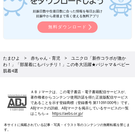
妊娠日数や生後日数に合った情報を毎日お届け
妊娠中から産後まで長く使える無料アプリ
無料ダウンロード
たまひよ
赤ちゃん・育児
ユニクロ「新作コラボが激か
わ！」「部屋着にもバッチリ！」この冬大活躍★パジャマ＆ベビー
肌着4選
ＡＢＪマークは、この電子書店・電子書籍配信サービスが、
著作権者からコンテンツ使用許諾を得た正規版配信サービス
であることを示す登録商標（登録番号 第11091000号）です。
ABJマークの詳細、ABJマークを掲示しているサービスの一覧
はこちら→
https://aebs.or.jp/
本サイトに掲載されている記事・写真・イラスト等のコンテンツの無断転載を禁じま
す。