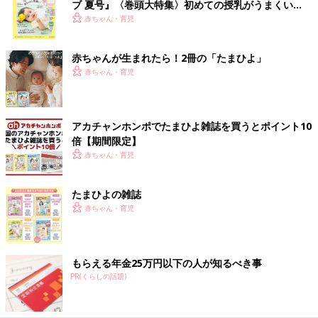
ブ 夏号』〈巻頭大特集〉初めての授乳がうまくい
く！ おっぱい・ミルクの基本と夏のトラブル 解決テ
赤ちゃん・育児
ク
赤ちゃんが生まれたら！2冊の「たまひよ」
赤ちゃん・育児
アカチャンホンポでたまひよ雑誌を買うとポイント10
倍【期間限定】
赤ちゃん・育児
たまひよの雑誌
赤ちゃん・育児
もらえる年金25万円以下の人が知るべき事
PR(くらしの話題)