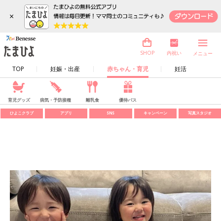
×
内祝い
SHOP
メニュー
TOP
妊娠・出産
赤ちゃん・育児
妊活
育児グッズ
病気・予防接種
離乳食
優待パス
ひよこクラブ
アプリ
SNS
キャンペーン
写真スタジオ