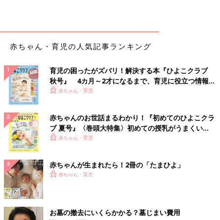
赤ちゃん・育児の人気記事ランキング
育児の困ったがズバリ！解決する本『ひよこクラブ
秋号』 4カ月～2才になるまで、育児に役立つ情報が
いっぱい！
赤ちゃん・育児
赤ちゃんのお世話まるわかり！『初めてのひよこクラ
ブ 夏号』〈巻頭大特集〉初めての授乳がうまくい
く！ おっぱい・ミルクの基本と夏のトラブル 解決テ
赤ちゃん・育児
ク
赤ちゃんが生まれたら！2冊の「たまひよ」
赤ちゃん・育児
お墓の撤去にいくらかかる？墓じまい費用