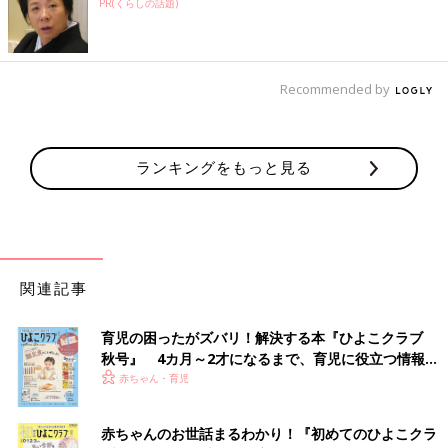
PR(くらしの話題)
Recommended by
ランキングをもっと見る
関連記事
育児の困ったがズバリ！解決する本『ひよこクラブ
秋号』 4カ月～2才になるまで、育児に役立つ情報が
いっぱい！
赤ちゃん・育児
赤ちゃんのお世話まるわかり！『初めてのひよこクラ