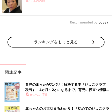
PR(くらしの話題)
Recommended by
ランキングをもっと見る
関連記事
育児の困ったがズバリ！解決する本『ひよこクラブ
秋号』 4カ月～2才になるまで、育児に役立つ情報が
いっぱい！
赤ちゃん・育児
赤ちゃんのお世話まるわかり！『初めてのひよこクラ