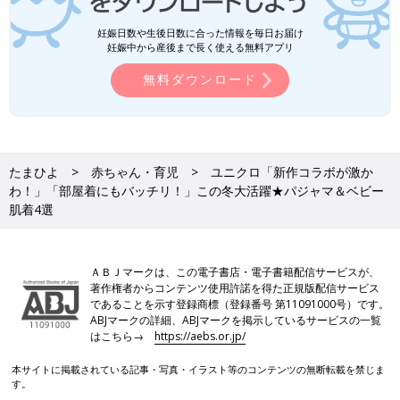
妊娠日数や生後日数に合った情報を毎日お届け
妊娠中から産後まで長く使える無料アプリ
無料ダウンロード
たまひよ
赤ちゃん・育児
ユニクロ「新作コラボが激か
わ！」「部屋着にもバッチリ！」この冬大活躍★パジャマ＆ベビー
肌着4選
ＡＢＪマークは、この電子書店・電子書籍配信サービスが、
著作権者からコンテンツ使用許諾を得た正規版配信サービス
であることを示す登録商標（登録番号 第11091000号）です。
ABJマークの詳細、ABJマークを掲示しているサービスの一覧
はこちら→
https://aebs.or.jp/
本サイトに掲載されている記事・写真・イラスト等のコンテンツの無断転載を禁じま
す。