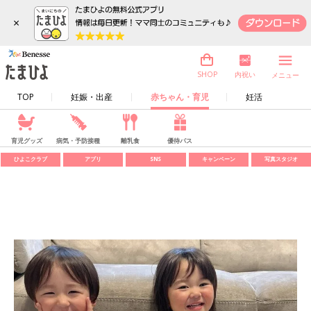
×
内祝い
SHOP
メニュー
TOP
妊娠・出産
赤ちゃん・育児
妊活
育児グッズ
病気・予防接種
離乳食
優待パス
ひよこクラブ
アプリ
SNS
キャンペーン
写真スタジオ