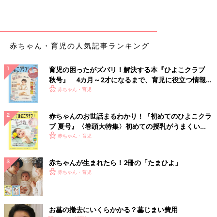
赤ちゃん・育児の人気記事ランキング
育児の困ったがズバリ！解決する本『ひよこクラブ
秋号』 4カ月～2才になるまで、育児に役立つ情報が
いっぱい！
赤ちゃん・育児
赤ちゃんのお世話まるわかり！『初めてのひよこクラ
ブ 夏号』〈巻頭大特集〉初めての授乳がうまくい
く！ おっぱい・ミルクの基本と夏のトラブル 解決テ
赤ちゃん・育児
ク
赤ちゃんが生まれたら！2冊の「たまひよ」
赤ちゃん・育児
お墓の撤去にいくらかかる？墓じまい費用