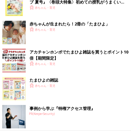
ブ 夏号』〈巻頭大特集〉初めての授乳がうまくい
く！ おっぱい・ミルクの基本と夏のトラブル 解決テ
赤ちゃん・育児
ク
赤ちゃんが生まれたら！2冊の「たまひよ」
赤ちゃん・育児
アカチャンホンポでたまひよ雑誌を買うとポイント10
倍【期間限定】
赤ちゃん・育児
たまひよの雑誌
赤ちゃん・育児
事例から学ぶ『特権アクセス管理』
PR(KeeperSecurity)