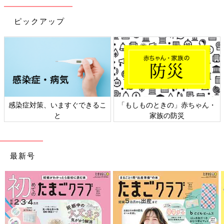
ピックアップ
日本外来小児科学会リーフレッ
六星占術 細木かおりさんの人生
ト検討会
相談
最新号