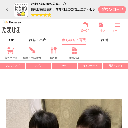
×
内祝い
SHOP
メニュー
TOP
妊娠・出産
赤ちゃん・育児
妊活
育児グッズ
病気・予防接種
離乳食
優待パス
ひよこクラブ
アプリ
SNS
キャンペーン
写真スタジオ