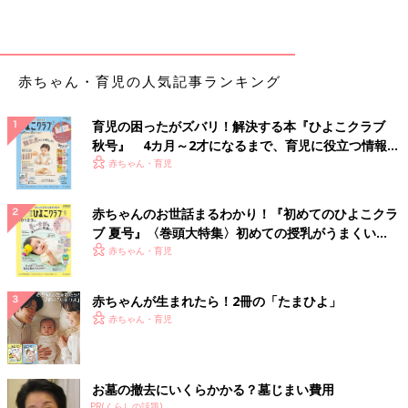
赤ちゃん・育児の人気記事ランキング
育児の困ったがズバリ！解決する本『ひよこクラブ
秋号』 4カ月～2才になるまで、育児に役立つ情報が
いっぱい！
赤ちゃん・育児
赤ちゃんのお世話まるわかり！『初めてのひよこクラ
ブ 夏号』〈巻頭大特集〉初めての授乳がうまくい
く！ おっぱい・ミルクの基本と夏のトラブル 解決テ
赤ちゃん・育児
ク
赤ちゃんが生まれたら！2冊の「たまひよ」
赤ちゃん・育児
お墓の撤去にいくらかかる？墓じまい費用
PR(くらしの話題)