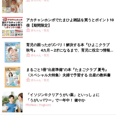
アカチャンホンポでたまひよ雑誌を買うとポイント10
倍【期間限定】
赤ちゃん・育児
育児の困ったがズバリ！解決する本『ひよこクラブ
秋号』 4カ月～2才になるまで、育児に役立つ情報が
いっぱい！
赤ちゃん・育児
まるごと1冊“出産準備”の本『たまごクラブ 夏号』
〈スペシャル大特集〉夫婦で予習する 出産の教科書
赤ちゃん・育児
「イソジン®クリアうがい薬」といっしょに
「うがいパワー」で一年中！ 健やか
PR(iNova｜Hugkum)