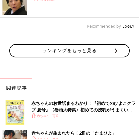
Recommended by
ランキングをもっと見る
関連記事
赤ちゃんのお世話まるわかり！『初めてのひよこクラ
ブ 夏号』〈巻頭大特集〉初めての授乳がうまくい
く！ おっぱい・ミルクの基本と夏のトラブル 解決テ
赤ちゃん・育児
ク
赤ちゃんが生まれたら！2冊の「たまひよ」
赤ちゃん・育児