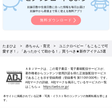
妊娠日数や生後日数に合った情報を毎日お届け
妊娠中から産後まで長く使える無料アプリ
無料ダウンロード
たまひよ
赤ちゃん・育児
ユニクロベビー「もこもこで可
愛すぎ！」「あったかくて助かる！」買うべき★新作アイテム5選
ＡＢＪマークは、この電子書店・電子書籍配信サービスが、
著作権者からコンテンツ使用許諾を得た正規版配信サービス
であることを示す登録商標（登録番号 第11091000号）です。
ABJマークの詳細、ABJマークを掲示しているサービスの一覧
はこちら→
https://aebs.or.jp/
本サイトに掲載されている記事・写真・イラスト等のコンテンツの無断転載を禁じま
す。