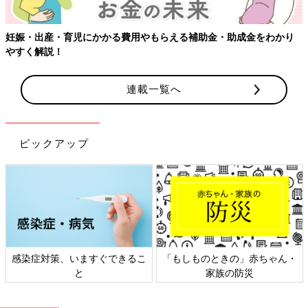
連載一覧へ
ピックアップ
日本外来小児科学会リーフレッ
六星占術 細木かおりさんの人生
ト検討会
相談