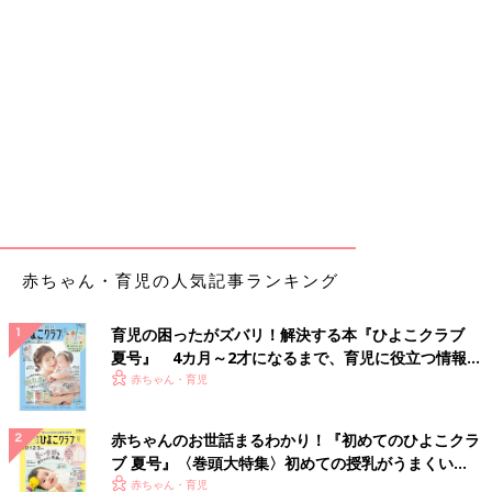
赤ちゃん・育児の人気記事ランキング
育児の困ったがズバリ！解決する本『ひよこクラブ
夏号』 4カ月～2才になるまで、育児に役立つ情報が
いっぱい！
赤ちゃん・育児
赤ちゃんのお世話まるわかり！『初めてのひよこクラ
ブ 夏号』〈巻頭大特集〉初めての授乳がうまくい
く！ おっぱい・ミルクの基本と夏のトラブル 解決テ
赤ちゃん・育児