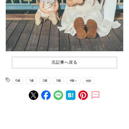
元記事へ戻る
0歳
1歳
2歳
3歳
4歳～
app