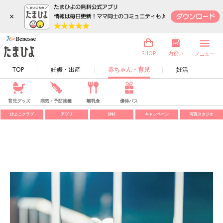
×
内祝い
SHOP
メニュー
TOP
妊娠・出産
赤ちゃん・育児
妊活
育児グッズ
病気・予防接種
離乳食
優待パス
ひよこクラブ
アプリ
SNS
キャンペーン
写真スタジオ