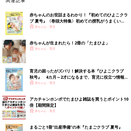
関連記事
赤ちゃんのお世話まるわかり！『初めてのひよこクラ
ブ 夏号』〈巻頭大特集〉初めての授乳がうまくい
く！ おっぱい・ミルクの基本と夏のトラブル 解決テ
赤ちゃん・育児
ク
赤ちゃんが生まれたら！2冊の「たまひよ」
赤ちゃん・育児
育児の困ったがズバリ！解決する本『ひよこクラブ
秋号』 4カ月～2才になるまで、育児に役立つ情報が
いっぱい！
赤ちゃん・育児
アカチャンホンポでたまひよ雑誌を買うとポイント10
倍【期間限定】
赤ちゃん・育児
まるごと1冊“出産準備”の本『たまごクラブ 夏号』