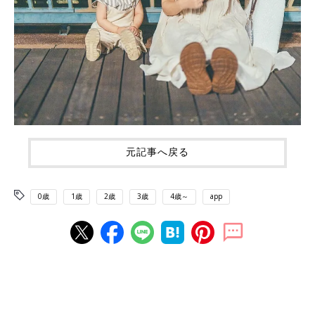
元記事へ戻る
0歳
1歳
2歳
3歳
4歳～
app