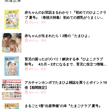
関連記事
赤ちゃんのお世話まるわかり！『初めてのひよこクラ
ブ 夏号』〈巻頭大特集〉初めての授乳がうまくい
く！ おっぱい・ミルクの基本と夏のトラブル 解決テ
赤ちゃん・育児
ク
赤ちゃんが生まれたら！2冊の「たまひよ」
赤ちゃん・育児
育児の困ったがズバリ！解決する本『ひよこクラブ
秋号』 4カ月～2才になるまで、育児に役立つ情報が
いっぱい！
赤ちゃん・育児
アカチャンホンポでたまひよ雑誌を買うとポイント10
倍【期間限定】
赤ちゃん・育児
まるごと1冊“出産準備”の本『たまごクラブ 夏号』