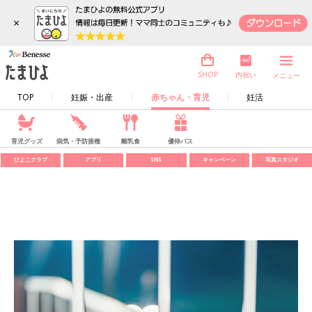
×
内祝い
SHOP
メニュー
TOP
妊娠・出産
赤ちゃん・育児
妊活
育児グッズ
病気・予防接種
離乳食
優待パス
ひよこクラブ
アプリ
SNS
キャンペーン
写真スタジオ