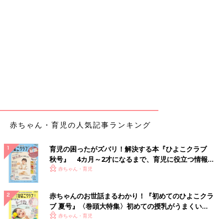
赤ちゃん・育児の人気記事ランキング
育児の困ったがズバリ！解決する本『ひよこクラブ
秋号』 4カ月～2才になるまで、育児に役立つ情報が
いっぱい！
赤ちゃん・育児
赤ちゃんのお世話まるわかり！『初めてのひよこクラ
ブ 夏号』〈巻頭大特集〉初めての授乳がうまくい
く！ おっぱい・ミルクの基本と夏のトラブル 解決テ
赤ちゃん・育児