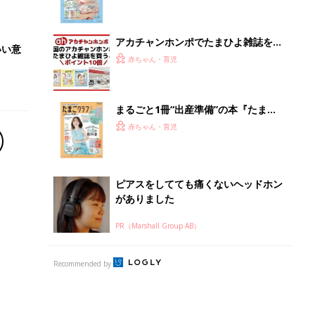
になるまで、育児に役立つ情報がいっ
ぱい！
アカチャンホンポでたまひよ雑誌を買
いい意
うとポイント10倍【期間限定】
赤ちゃん・育児
まるごと1冊“出産準備”の本『たまご
クラブ 夏号』〈スペシャル大特集〉
赤ちゃん・育児
夫婦で予習する 出産の教科書
ピアスをしてても痛くないヘッドホン
がありました
PR（Marshall Group AB）
Recommended by