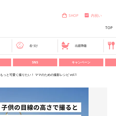
SHOP
内祝い
TOP
き
名づけ
出産準備
SNS
キャンペーン
っと可愛く撮りたい！ ママのための撮影レシピ vol.1