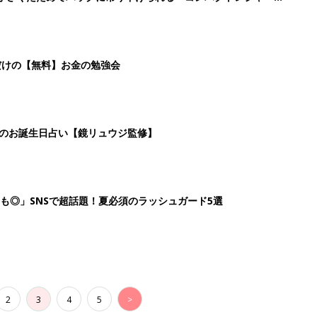
だけの【無料】お金の勉強会
日のお誕生日占い【鏡リュウジ監修】
も◎」SNSで超話題！夏必須のラッシュガード5選
2
3
4
5
>