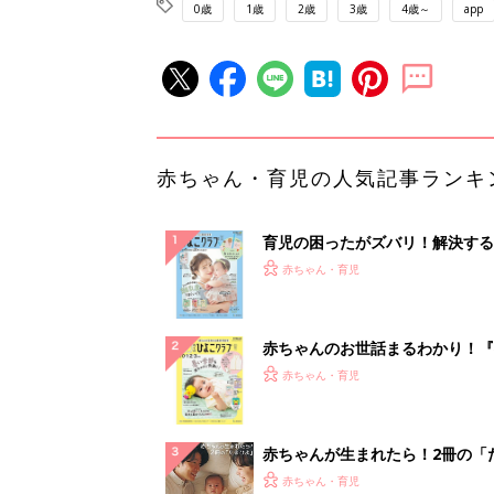
0歳
1歳
2歳
3歳
4歳～
app
赤ちゃん・育児の人気記事ランキ
育児の困ったがズバリ！解決する
『ひよこクラブ 夏号』 4カ月～
赤ちゃん・育児
になるまで、育児に役立つ情報が
ぱい！
赤ちゃんのお世話まるわかり！『
てのひよこクラブ 夏号』〈巻頭
赤ちゃん・育児
集〉初めての授乳がうまくいく！
っぱい・ミルクの基本と夏のトラ
解決テク
赤ちゃんが生まれたら！2冊の「
ひよ」
赤ちゃん・育児