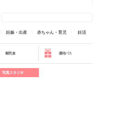
妊娠・出産
赤ちゃん・育児
妊活
離乳食
優待パス
写真スタジオ