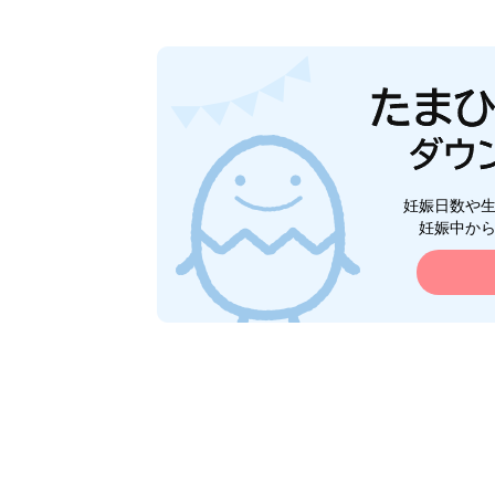
妊娠日数や
妊娠中か