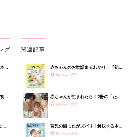
ング
関連記事
本
赤ちゃんのお世話まるわかり！『初め
2才
てのひよこクラブ 夏号』〈巻頭大特
赤ちゃん・育児
いっ
集〉初めての授乳がうまくいく！ お
っぱい・ミルクの基本と夏のトラブル
解決テク
初め
赤ちゃんが生まれたら！2冊の「たま
大特
ひよ」
赤ちゃん・育児
 お
ブル
たま
育児の困ったがズバリ！解決する本
『ひよこクラブ 夏号』 4カ月～2才
赤ちゃん・育児