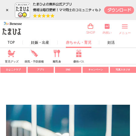
×
内祝い
SHOP
メニュー
TOP
妊娠・出産
赤ちゃん・育児
妊活
育児グッズ
病気・予防接種
離乳食
優待パス
ひよこクラブ
アプリ
SNS
キャンペーン
写真スタジオ