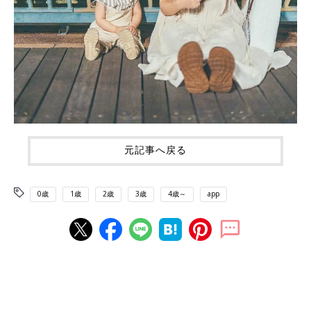
元記事へ戻る
0歳
1歳
2歳
3歳
4歳～
app