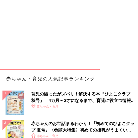
赤ちゃん・育児の人気記事ランキング
育児の困ったがズバリ！解決する本『ひよこクラブ
秋号』 4カ月～2才になるまで、育児に役立つ情報が
いっぱい！
赤ちゃん・育児
赤ちゃんのお世話まるわかり！『初めてのひよこクラ
ブ 夏号』〈巻頭大特集〉初めての授乳がうまくい
く！ おっぱい・ミルクの基本と夏のトラブル 解決テ
赤ちゃん・育児