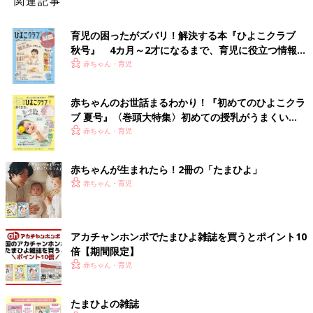
関連記事
育児の困ったがズバリ！解決する本『ひよこクラブ
秋号』 4カ月～2才になるまで、育児に役立つ情報が
いっぱい！
赤ちゃん・育児
赤ちゃんのお世話まるわかり！『初めてのひよこクラ
ブ 夏号』〈巻頭大特集〉初めての授乳がうまくい
く！ おっぱい・ミルクの基本と夏のトラブル 解決テ
赤ちゃん・育児
ク
赤ちゃんが生まれたら！2冊の「たまひよ」
赤ちゃん・育児
アカチャンホンポでたまひよ雑誌を買うとポイント10
倍【期間限定】
赤ちゃん・育児
たまひよの雑誌