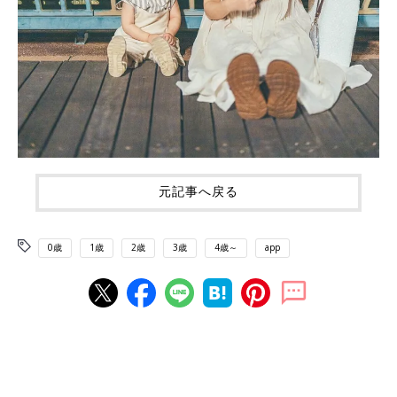
元記事へ戻る
0歳
1歳
2歳
3歳
4歳～
app