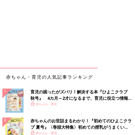
赤ちゃん・育児の人気記事ランキング
育児の困ったがズバリ！解決する本『ひよこクラブ
秋号』 4カ月～2才になるまで、育児に役立つ情報が
いっぱい！
赤ちゃん・育児
赤ちゃんのお世話まるわかり！『初めてのひよこクラ
ブ 夏号』〈巻頭大特集〉初めての授乳がうまくい
く！ おっぱい・ミルクの基本と夏のトラブル 解決テ
赤ちゃん・育児