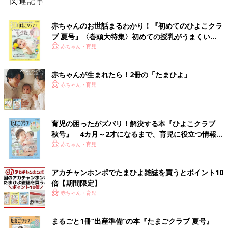
関連記事
赤ちゃんのお世話まるわかり！『初めてのひよこクラ
ブ 夏号』〈巻頭大特集〉初めての授乳がうまくい
く！ おっぱい・ミルクの基本と夏のトラブル 解決テ
赤ちゃん・育児
ク
赤ちゃんが生まれたら！2冊の「たまひよ」
赤ちゃん・育児
育児の困ったがズバリ！解決する本『ひよこクラブ
秋号』 4カ月～2才になるまで、育児に役立つ情報が
いっぱい！
赤ちゃん・育児
アカチャンホンポでたまひよ雑誌を買うとポイント10
倍【期間限定】
赤ちゃん・育児
まるごと1冊“出産準備”の本『たまごクラブ 夏号』