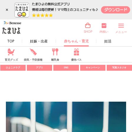
×
内祝い
SHOP
メニュー
TOP
妊娠・出産
赤ちゃん・育児
妊活
育児グッズ
病気・予防接種
離乳食
優待パス
ひよこクラブ
アプリ
SNS
キャンペーン
写真スタジオ