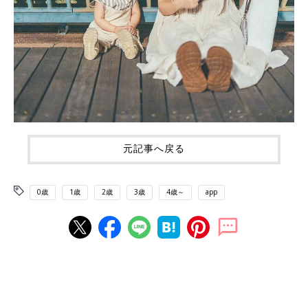
元記事へ戻る
0歳
1歳
2歳
3歳
4歳～
app