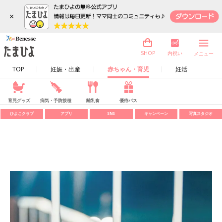
×
内祝い
SHOP
メニュー
TOP
妊娠・出産
赤ちゃん・育児
妊活
育児グッズ
病気・予防接種
離乳食
優待パス
ひよこクラブ
アプリ
SNS
キャンペーン
写真スタジオ