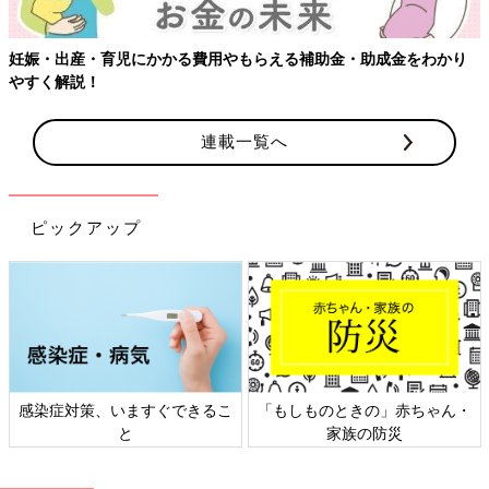
連載一覧へ
ピックアップ
日本外来小児科学会リーフレッ
六星占術 細木かおりさんの人生
ト検討会
相談