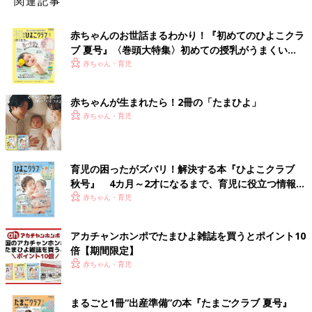
関連記事
赤ちゃんのお世話まるわかり！『初めてのひよこクラ
ブ 夏号』〈巻頭大特集〉初めての授乳がうまくい
く！ おっぱい・ミルクの基本と夏のトラブル 解決テ
赤ちゃん・育児
ク
赤ちゃんが生まれたら！2冊の「たまひよ」
赤ちゃん・育児
育児の困ったがズバリ！解決する本『ひよこクラブ
秋号』 4カ月～2才になるまで、育児に役立つ情報が
いっぱい！
赤ちゃん・育児
アカチャンホンポでたまひよ雑誌を買うとポイント10
倍【期間限定】
赤ちゃん・育児
まるごと1冊“出産準備”の本『たまごクラブ 夏号』