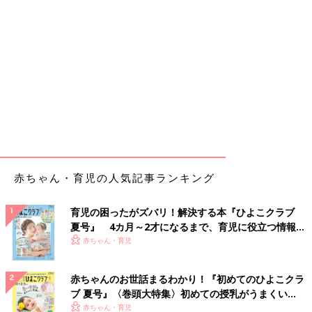
赤ちゃん・育児の人気記事ランキング
育児の困ったがズバリ！解決する本『ひよこクラブ
夏号』 4カ月～2才になるまで、育児に役立つ情報が
いっぱい！
赤ちゃん・育児
赤ちゃんのお世話まるわかり！『初めてのひよこクラ
ブ 夏号』〈巻頭大特集〉初めての授乳がうまくい
く！ おっぱい・ミルクの基本と夏のトラブル 解決テ
赤ちゃん・育児