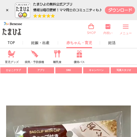
×
内祝い
SHOP
メニュー
TOP
妊娠・出産
赤ちゃん・育児
妊活
育児グッズ
病気・予防接種
離乳食
優待パス
ひよこクラブ
アプリ
SNS
キャンペーン
写真スタジオ