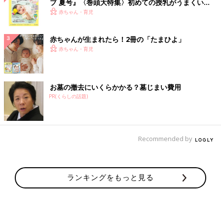
ブ 夏号』〈巻頭大特集〉初めての授乳がうまくい
く！ おっぱい・ミルクの基本と夏のトラブル 解決テ
赤ちゃん・育児
ク
赤ちゃんが生まれたら！2冊の「たまひよ」
赤ちゃん・育児
お墓の撤去にいくらかかる？墓じまい費用
PR(くらしの話題)
Recommended by
ランキングをもっと見る