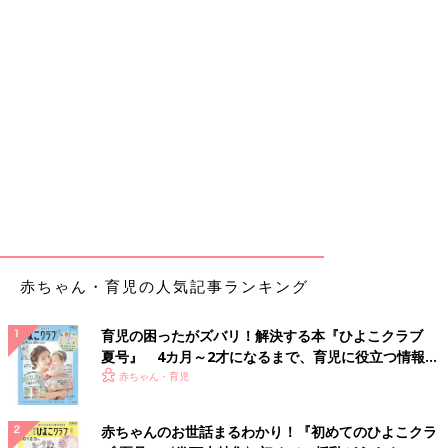
赤ちゃん・育児の人気記事ランキング
育児の困ったがズバリ！解決する本『ひよこクラブ
夏号』 4カ月～2才になるまで、育児に役立つ情報が
いっぱい！
赤ちゃん・育児
赤ちゃんのお世話まるわかり！『初めてのひよこクラ