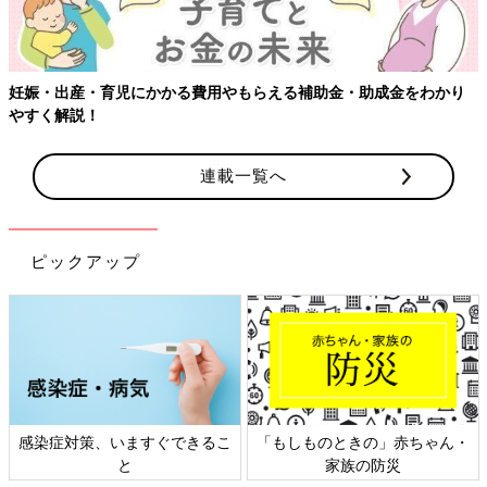
り
連載一覧へ
ピックアップ
ゃん・
日本外来小児科学会リーフレッ
六星占術 細木かおりさんの
ト検討会
相談