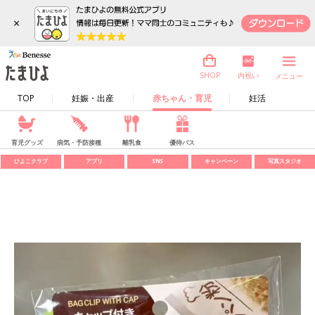
×
内祝い
SHOP
メニュー
TOP
妊娠・出産
赤ちゃん・育児
妊活
育児グッズ
病気・予防接種
離乳食
優待パス
ひよこクラブ
アプリ
SNS
キャンペーン
写真スタジオ