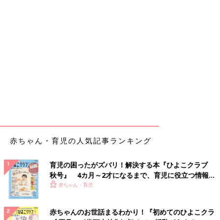
赤ちゃん・育児の人気記事ランキング
育児の困ったがズバリ！解決する本『ひよこクラブ
秋号』 4カ月～2才になるまで、育児に役立つ情報が
いっぱい！
赤ちゃん・育児
赤ちゃんのお世話まるわかり！『初めてのひよこクラ