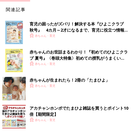
関連記事
育児の困ったがズバリ！解決する本『ひよこクラブ
秋号』 4カ月～2才になるまで、育児に役立つ情報が
いっぱい！
赤ちゃん・育児
赤ちゃんのお世話まるわかり！『初めてのひよこクラ
ブ 夏号』〈巻頭大特集〉初めての授乳がうまくい
く！ おっぱい・ミルクの基本と夏のトラブル 解決テ
赤ちゃん・育児
ク
赤ちゃんが生まれたら！2冊の「たまひよ」
赤ちゃん・育児
アカチャンホンポでたまひよ雑誌を買うとポイント10
倍【期間限定】
赤ちゃん・育児