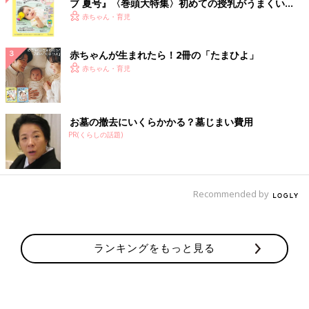
ブ 夏号』〈巻頭大特集〉初めての授乳がうまくい
く！ おっぱい・ミルクの基本と夏のトラブル 解決テ
赤ちゃん・育児
ク
赤ちゃんが生まれたら！2冊の「たまひよ」
赤ちゃん・育児
お墓の撤去にいくらかかる？墓じまい費用
PR(くらしの話題)
Recommended by
ランキングをもっと見る