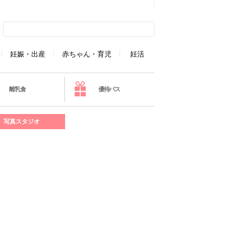
妊娠・出産
赤ちゃん・育児
妊活
離乳食
優待パス
写真スタジオ