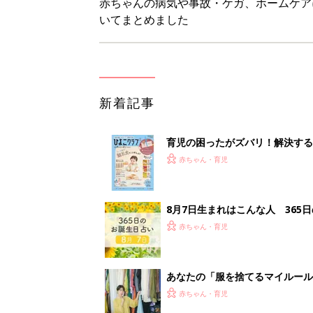
あなたの「服を捨てるマイルー
スタイリストが喝！
赤ちゃん・育児
セリア「かわいくて機能性も◎」
赤ちゃん・育児
<
1