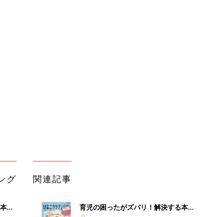
ング
関連記事
本
育児の困ったがズバリ！解決する本
2才
『ひよこクラブ 秋号』 4カ月～2才
赤ちゃん・育児
いっ
になるまで、育児に役立つ情報がいっ
ぱい！
初め
赤ちゃんのお世話まるわかり！『初め
大特
てのひよこクラブ 夏号』〈巻頭大特
赤ちゃん・育児
 お
集〉初めての授乳がうまくいく！ お
ブル
っぱい・ミルクの基本と夏のトラブル
解決テク
たま
赤ちゃんが生まれたら！2冊の「たま
ひよ」
赤ちゃん・育児
アカチャンホンポでたまひよ雑誌を買
」8
うとポイント10倍【期間限定】
赤ちゃん・育児
nの