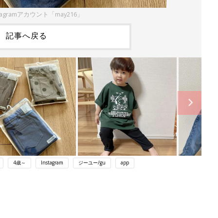
tagramアカウント「may216」
記事へ戻る
4歳～
Instagram
ジーユー/gu
app