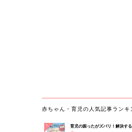
赤ちゃん・育児の人気記事ランキ
育児の困ったがズバリ！解決する
『ひよこクラブ 秋号』 4カ月～
赤ちゃん・育児
になるまで、育児に役立つ情報が
ぱい！
赤ちゃんのお世話まるわかり！『
てのひよこクラブ 夏号』〈巻頭
赤ちゃん・育児
集〉初めての授乳がうまくいく！
っぱい・ミルクの基本と夏のトラ
解決テク
赤ちゃんが生まれたら！2冊の「
ひよ」
赤ちゃん・育児
「え、こんなセールやってたの？
0％OFF以上が続々登場！Amazo
本気が...