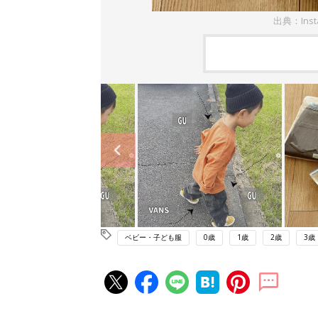
出典：Ins
ベビー・子ども服
0歳
1歳
2歳
3歳