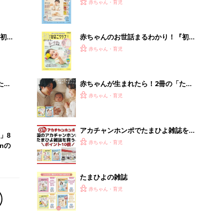
たまひよの雑誌
赤ちゃん・育児
「今日の目玉商品は？」毎日変わるA
mazonタイムセールが見逃せない
PR（Amazon）
Recommended by
離乳食はいつから？進め方は？「たまひよ きほんの離
乳食」