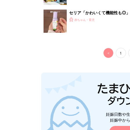
妊娠日数や
妊娠中か