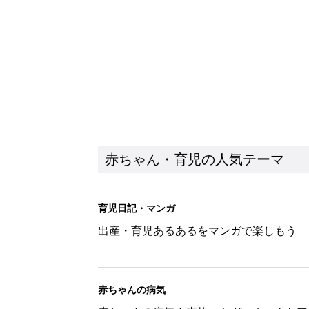
出産・育児あるあるをマンガで楽しもう
赤ちゃんの病気
赤ちゃんの病気や事故・ケガ、ホームケア
いてまとめました
新着記事
育児の困ったがズバリ！解決する
つ情報がいっぱい！
赤ちゃん・育児
8月7日生まれはこんな人 365
赤ちゃん・育児