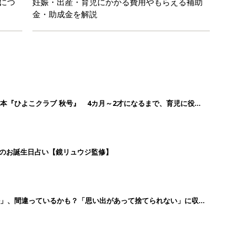
ル」、間違っているかも？「思い出があって捨てられない」に収納
「110円でこのクオリティ」超優秀！トラベルグッズ4選
2
3
4
5
>