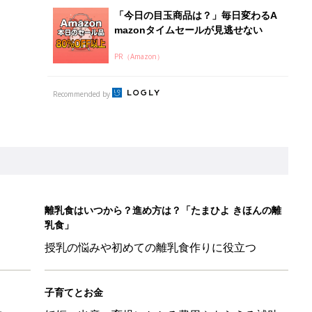
授乳の悩みや初めての離乳食作りに役立つ
子育てとお金
につ
妊娠・出産・育児にかかる費用やもらえる補助
金・助成金を解説
本『ひよこクラブ 秋号』 4カ月～2才になるまで、育児に役立
日のお誕生日占い【鏡リュウジ監修】