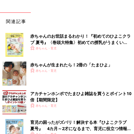
関連記事
赤ちゃんのお世話まるわかり！『初めてのひよこクラ
ブ 夏号』〈巻頭大特集〉初めての授乳がうまくい
く！ おっぱい・ミルクの基本と夏のトラブル 解決テ
赤ちゃん・育児
ク
赤ちゃんが生まれたら！2冊の「たまひよ」
赤ちゃん・育児
アカチャンホンポでたまひよ雑誌を買うとポイント10
倍【期間限定】
赤ちゃん・育児
育児の困ったがズバリ！解決する本『ひよこクラブ
夏号』 4カ月～2才になるまで、育児に役立つ情報が