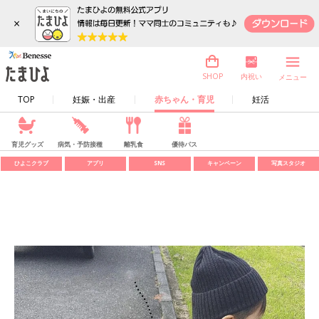
×
内祝い
SHOP
メニュー
TOP
妊娠・出産
赤ちゃん・育児
妊活
育児グッズ
病気・予防接種
離乳食
優待パス
ひよこクラブ
アプリ
SNS
キャンペーン
写真スタジオ