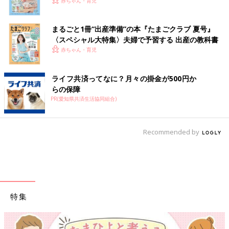
いっぱい！
赤ちゃん・育児
まるごと1冊“出産準備”の本『たまごクラブ 夏号』
〈スペシャル大特集〉夫婦で予習する 出産の教科書
赤ちゃん・育児
ライフ共済ってなに？月々の掛金が500円か
らの保障
PR(愛知県共済生活協同組合)
Recommended by
特集