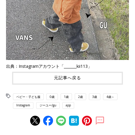
出典：Instagramアカウント「_______kii113」
元記事へ戻る
ベビー・子ども服
0歳
1歳
2歳
3歳
4歳～
Instagram
ジーユー/gu
app