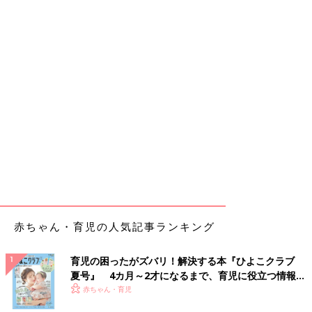
赤ちゃん・育児の人気記事ランキング
育児の困ったがズバリ！解決する本『ひよこクラブ
夏号』 4カ月～2才になるまで、育児に役立つ情報が
いっぱい！
赤ちゃん・育児