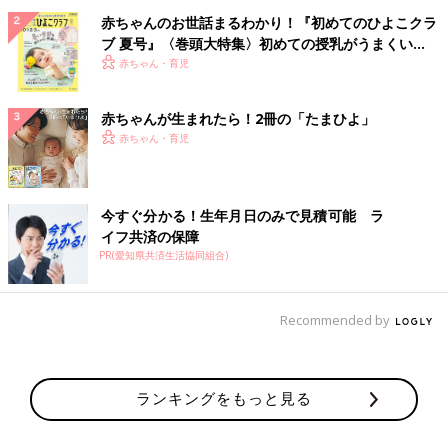
赤ちゃんのお世話まるわかり！『初めてのひよこクラ
ブ 夏号』〈巻頭大特集〉初めての授乳がうまくい
く！ おっぱい・ミルクの基本と夏のトラブル 解決テ
赤ちゃん・育児
ク
赤ちゃんが生まれたら！2冊の「たまひよ」
赤ちゃん・育児
今すぐ分かる！生年月日のみで見積可能 ラ
イフ共済の保障
PR(愛知県共済生活協同組合)
Recommended by
ランキングをもっと見る