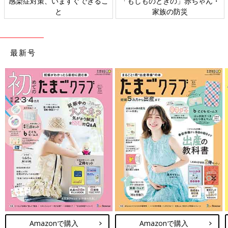
日本外来小児科学会リーフレッ
六星占術 細木かおりさんの人生
ト検討会
相談
最新号
Amazonで購入
Amazonで購入