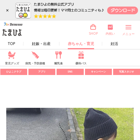
×
内祝い
SHOP
メニュー
TOP
妊娠・出産
赤ちゃん・育児
妊活
育児グッズ
病気・予防接種
離乳食
優待パス
ひよこクラブ
アプリ
SNS
キャンペーン
写真スタジオ