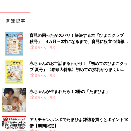
関連記事
育児の困ったがズバリ！解決する本『ひよこクラブ
秋号』 4カ月～2才になるまで、育児に役立つ情報が
いっぱい！
赤ちゃん・育児
赤ちゃんのお世話まるわかり！『初めてのひよこクラ
ブ 夏号』〈巻頭大特集〉初めての授乳がうまくい
く！ おっぱい・ミルクの基本と夏のトラブル 解決テ
赤ちゃん・育児
ク
赤ちゃんが生まれたら！2冊の「たまひよ」
赤ちゃん・育児
アカチャンホンポでたまひよ雑誌を買うとポイント10
倍【期間限定】