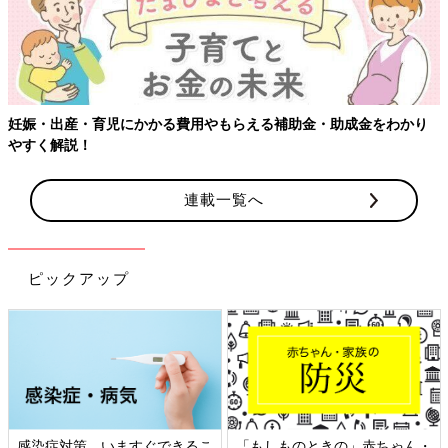
娠・出産・育児にかかる費用やもらえる補助金・助成金をわかり
すく解説！
連載一覧へ
ピックアップ
感染症対策、いますぐできるこ
「もしものときの」赤ちゃん・