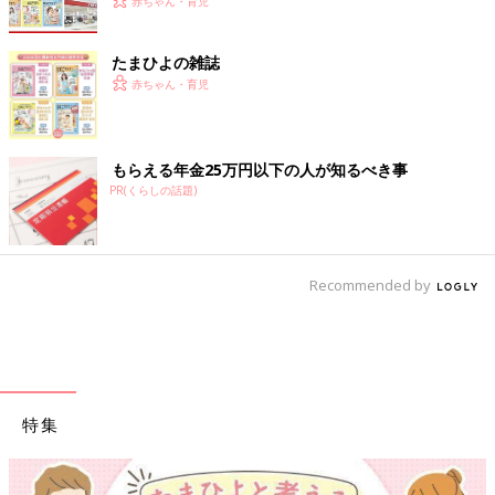
赤ちゃん・育児
たまひよの雑誌
赤ちゃん・育児
もらえる年金25万円以下の人が知るべき事
PR(くらしの話題)
Recommended by
特集
【