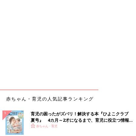
赤ちゃん・育児の人気記事ランキング
育児の困ったがズバリ！解決する本『ひよこクラブ
夏号』 4カ月～2才になるまで、育児に役立つ情報が
いっぱい！
赤ちゃん・育児