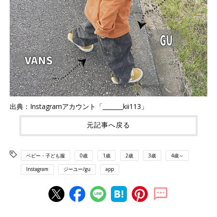
出典：Instagramアカウント「_______kii113」
元記事へ戻る
ベビー・子ども服
0歳
1歳
2歳
3歳
4歳～
Instagram
ジーユー/gu
app