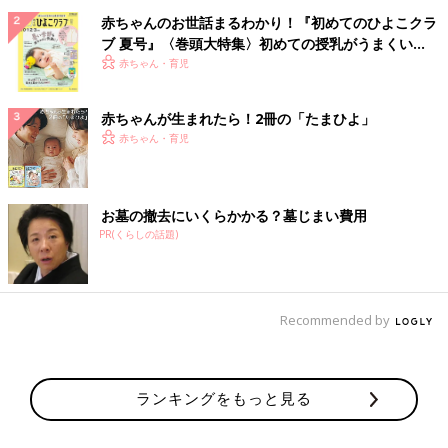
赤ちゃんのお世話まるわかり！『初めてのひよこクラ
ブ 夏号』〈巻頭大特集〉初めての授乳がうまくい
く！ おっぱい・ミルクの基本と夏のトラブル 解決テ
赤ちゃん・育児
ク
赤ちゃんが生まれたら！2冊の「たまひよ」
赤ちゃん・育児
お墓の撤去にいくらかかる？墓じまい費用
PR(くらしの話題)
Recommended by
ランキングをもっと見る