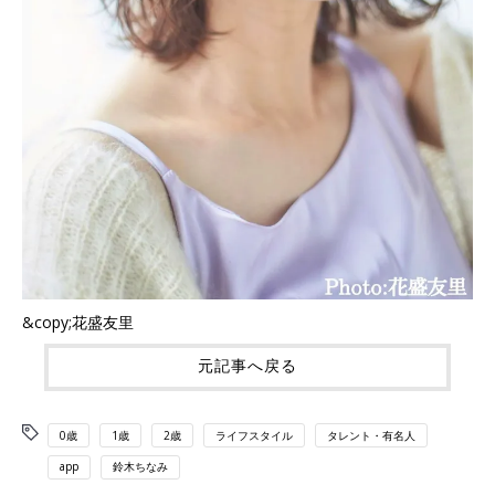
&copy;花盛友里
元記事へ戻る
0歳
1歳
2歳
ライフスタイル
タレント・有名人
app
鈴木ちなみ