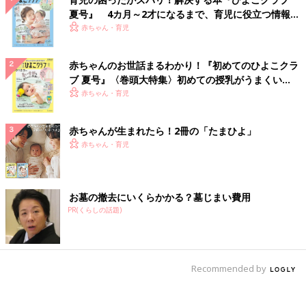
夏号』 4カ月～2才になるまで、育児に役立つ情報が
いっぱい！
赤ちゃん・育児
赤ちゃんのお世話まるわかり！『初めてのひよこクラ
ブ 夏号』〈巻頭大特集〉初めての授乳がうまくい
く！ おっぱい・ミルクの基本と夏のトラブル 解決テ
赤ちゃん・育児
ク
赤ちゃんが生まれたら！2冊の「たまひよ」
赤ちゃん・育児
お墓の撤去にいくらかかる？墓じまい費用
PR(くらしの話題)
Recommended by