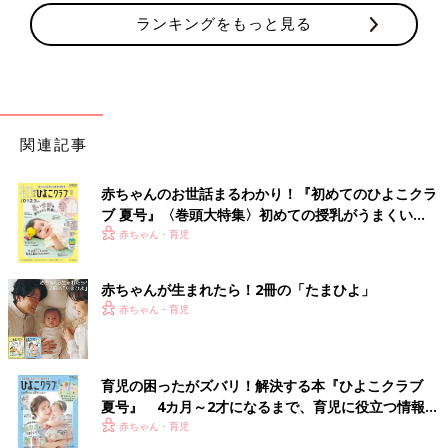
ランキングをもっと見る
関連記事
赤ちゃんのお世話まるわかり！『初めてのひよこクラ
ブ 夏号』〈巻頭大特集〉初めての授乳がうまくい
く！ おっぱい・ミルクの基本と夏のトラブル 解決テ
赤ちゃん・育児
ク
赤ちゃんが生まれたら！2冊の「たまひよ」
赤ちゃん・育児
育児の困ったがズバリ！解決する本『ひよこクラブ
夏号』 4カ月～2才になるまで、育児に役立つ情報が
いっぱい！
赤ちゃん・育児