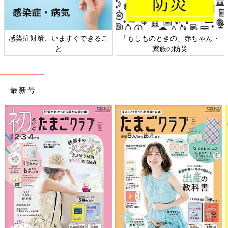
・
日本外来小児科学会リーフレッ
六星占術 細木かおりさんの人生
ト検討会
相談
最新号