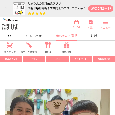
×
内祝い
SHOP
メニュー
TOP
妊娠・出産
赤ちゃん・育児
妊活
育児グッズ
病気・予防接種
離乳食
優待パス
ひよこクラブ
アプリ
SNS
キャンペーン
写真スタジオ