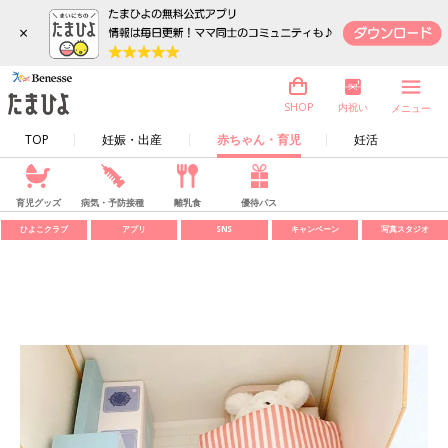
×
内祝い
SHOP
メニュー
TOP
妊娠・出産
赤ちゃん・育児
妊活
育児グッズ
病気・予防接種
離乳食
優待パス
ひよこクラブ
アプリ
SNS
キャンペーン
写真スタジオ