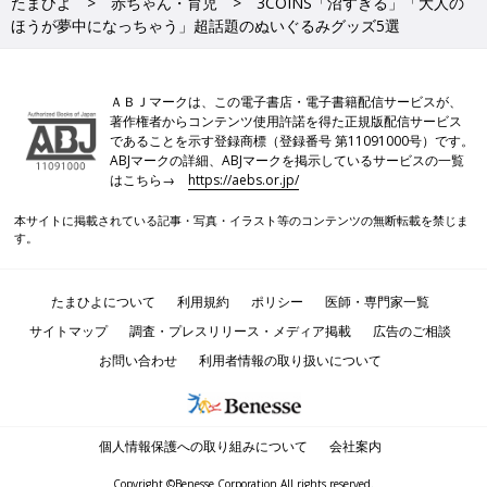
たまひよ
赤ちゃん・育児
3COINS「沼すぎる」「大人の
ほうが夢中になっちゃう」超話題のぬいぐるみグッズ5選
ＡＢＪマークは、この電子書店・電子書籍配信サービスが、
著作権者からコンテンツ使用許諾を得た正規版配信サービス
であることを示す登録商標（登録番号 第11091000号）です。
ABJマークの詳細、ABJマークを掲示しているサービスの一覧
はこちら→
https://aebs.or.jp/
本サイトに掲載されている記事・写真・イラスト等のコンテンツの無断転載を禁じま
す。
たまひよについて
利用規約
ポリシー
医師・専門家一覧
サイトマップ
調査・プレスリリース・メディア掲載
広告のご相談
お問い合わせ
利用者情報の取り扱いについて
個人情報保護への取り組みについて
会社案内
Copyright ©Benesse Corporation All rights reserved.