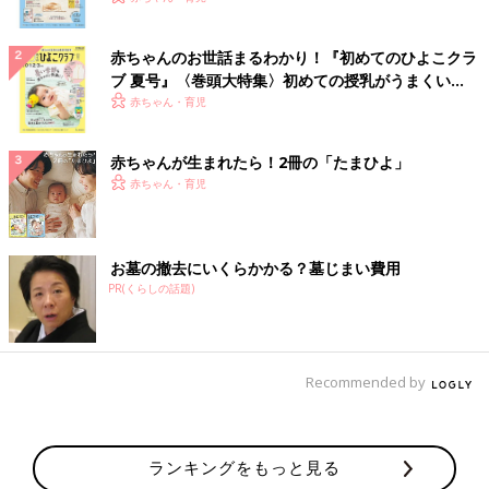
赤ちゃんのお世話まるわかり！『初めてのひよこクラ
ブ 夏号』〈巻頭大特集〉初めての授乳がうまくい
く！ おっぱい・ミルクの基本と夏のトラブル 解決テ
赤ちゃん・育児
ク
赤ちゃんが生まれたら！2冊の「たまひよ」
赤ちゃん・育児
お墓の撤去にいくらかかる？墓じまい費用
PR(くらしの話題)
Recommended by
ランキングをもっと見る