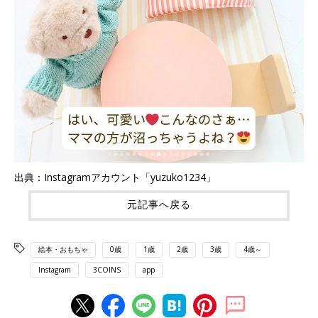
出典：Instagramアカウント「yuzuko1234」
元記事へ戻る
絵本・おもちゃ
0歳
1歳
2歳
3歳
4歳～
Instagram
3COINS
app