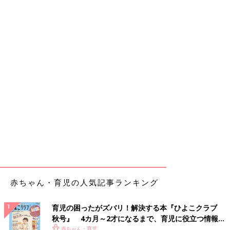
赤ちゃん・育児の人気記事ランキング
育児の困ったがズバリ！解決する本『ひよこクラブ
秋号』 4カ月～2才になるまで、育児に役立つ情報が
いっぱい！
赤ちゃん・育児