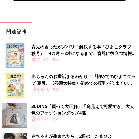
関連記事
育児の困ったがズバリ！解決する本『ひよこクラブ
秋号』 4カ月～2才になるまで、育児に役立つ情報が
いっぱい！
赤ちゃん・育児
赤ちゃんのお世話まるわかり！『初めてのひよこクラ
ブ 夏号』〈巻頭大特集〉初めての授乳がうまくい
く！ おっぱい・ミルクの基本と夏のトラブル 解決テ
赤ちゃん・育児
ク
3COINS「買って大正解」「高見えで可愛すぎ」大人
気のファッショングッズ4選
赤ちゃん・育児
赤ちゃんが生まれたら！2冊の「たまひよ」