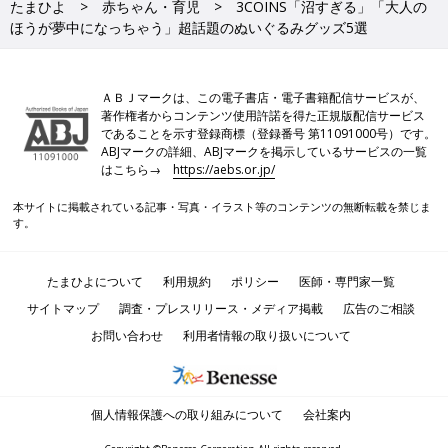
たまひよ
赤ちゃん・育児
3COINS「沼すぎる」「大人の
ほうが夢中になっちゃう」超話題のぬいぐるみグッズ5選
ＡＢＪマークは、この電子書店・電子書籍配信サービスが、
著作権者からコンテンツ使用許諾を得た正規版配信サービス
であることを示す登録商標（登録番号 第11091000号）です。
ABJマークの詳細、ABJマークを掲示しているサービスの一覧
はこちら→
https://aebs.or.jp/
本サイトに掲載されている記事・写真・イラスト等のコンテンツの無断転載を禁じま
す。
たまひよについて
利用規約
ポリシー
医師・専門家一覧
サイトマップ
調査・プレスリリース・メディア掲載
広告のご相談
お問い合わせ
利用者情報の取り扱いについて
個人情報保護への取り組みについて
会社案内