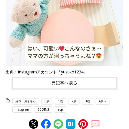
出典：Instagramアカウント「yuzuko1234」
元記事へ戻る
絵本・おもちゃ
0歳
1歳
2歳
3歳
4歳～
Instagram
3COINS
app