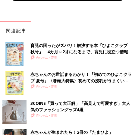
関連記事
育児の困ったがズバリ！解決する本『ひよこクラブ
秋号』 4カ月～2才になるまで、育児に役立つ情報が
いっぱい！
赤ちゃん・育児
赤ちゃんのお世話まるわかり！『初めてのひよこクラ
ブ 夏号』〈巻頭大特集〉初めての授乳がうまくい
く！ おっぱい・ミルクの基本と夏のトラブル 解決テ
赤ちゃん・育児
ク
3COINS「買って大正解」「高見えで可愛すぎ」大人
気のファッショングッズ4選
赤ちゃん・育児
赤ちゃんが生まれたら！2冊の「たまひよ」