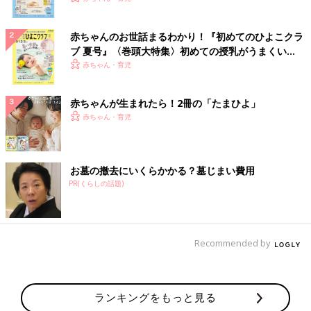
赤ちゃんのお世話まるわかり！『初めてのひよこクラ
ブ 夏号』〈巻頭大特集〉初めての授乳がうまくい
く！ おっぱい・ミルクの基本と夏のトラブル 解決テ
赤ちゃん・育児
ク
赤ちゃんが生まれたら！2冊の「たまひよ」
赤ちゃん・育児
お墓の撤去にいくらかかる？墓じまい費用
PR(くらしの話題)
Recommended by
ランキングをもっと見る