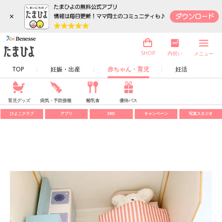
×
内祝い
SHOP
メニュー
TOP
妊娠・出産
赤ちゃん・育児
妊活
育児グッズ
病気・予防接種
離乳食
優待パス
ひよこクラブ
アプリ
SNS
キャンペーン
写真スタジオ