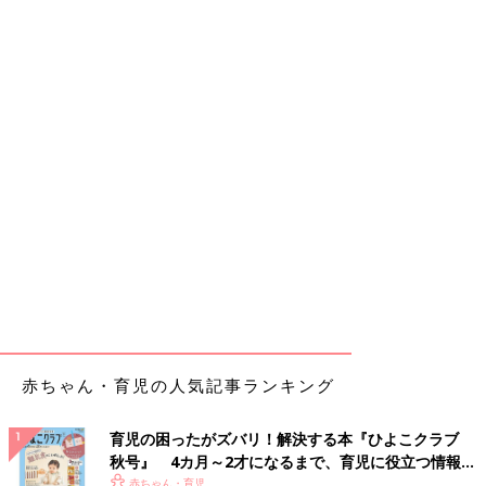
赤ちゃん・育児の人気記事ランキング
育児の困ったがズバリ！解決する本『ひよこクラブ
秋号』 4カ月～2才になるまで、育児に役立つ情報が
いっぱい！
赤ちゃん・育児