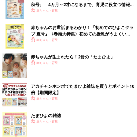
秋号』 4カ月～2才になるまで、育児に役立つ情報が
いっぱい！
赤ちゃん・育児
赤ちゃんのお世話まるわかり！『初めてのひよこクラ
ブ 夏号』〈巻頭大特集〉初めての授乳がうまくい
く！ おっぱい・ミルクの基本と夏のトラブル 解決テ
赤ちゃん・育児
ク
赤ちゃんが生まれたら！2冊の「たまひよ」
赤ちゃん・育児
アカチャンホンポでたまひよ雑誌を買うとポイント10
倍【期間限定】
赤ちゃん・育児
たまひよの雑誌
赤ちゃん・育児