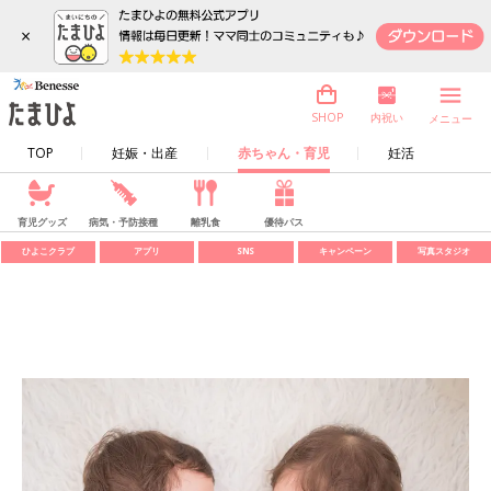
×
内祝い
SHOP
メニュー
TOP
妊娠・出産
赤ちゃん・育児
妊活
育児グッズ
病気・予防接種
離乳食
優待パス
ひよこクラブ
アプリ
SNS
キャンペーン
写真スタジオ