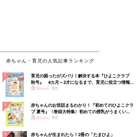
赤ちゃん・育児の人気記事ランキング
育児の困ったがズバリ！解決する本『ひよこクラブ
秋号』 4カ月～2才になるまで、育児に役立つ情報が
いっぱい！
赤ちゃん・育児
赤ちゃんのお世話まるわかり！『初めてのひよこクラ
ブ 夏号』〈巻頭大特集〉初めての授乳がうまくい
く！ おっぱい・ミルクの基本と夏のトラブル 解決テ
赤ちゃん・育児
ク
赤ちゃんが生まれたら！2冊の「たまひよ」