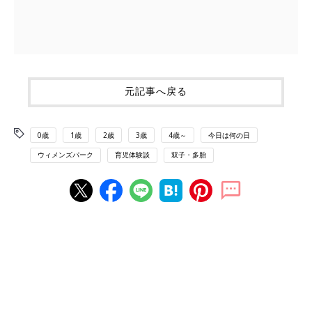
元記事へ戻る
0歳
1歳
2歳
3歳
4歳～
今日は何の日
ウィメンズパーク
育児体験談
双子・多胎