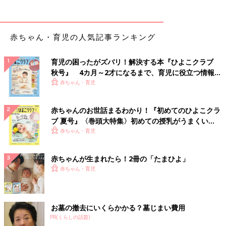
赤ちゃん・育児の人気記事ランキング
育児の困ったがズバリ！解決する本『ひよこクラブ
秋号』 4カ月～2才になるまで、育児に役立つ情報が
いっぱい！
赤ちゃん・育児
赤ちゃんのお世話まるわかり！『初めてのひよこクラ
ブ 夏号』〈巻頭大特集〉初めての授乳がうまくい
く！ おっぱい・ミルクの基本と夏のトラブル 解決テ
赤ちゃん・育児
ク
赤ちゃんが生まれたら！2冊の「たまひよ」
赤ちゃん・育児
お墓の撤去にいくらかかる？墓じまい費用
PR(くらしの話題)