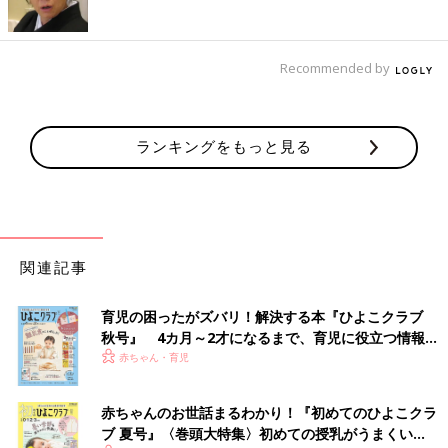
Recommended by
ランキングをもっと見る
関連記事
育児の困ったがズバリ！解決する本『ひよこクラブ
秋号』 4カ月～2才になるまで、育児に役立つ情報が
いっぱい！
赤ちゃん・育児
赤ちゃんのお世話まるわかり！『初めてのひよこクラ
ブ 夏号』〈巻頭大特集〉初めての授乳がうまくい