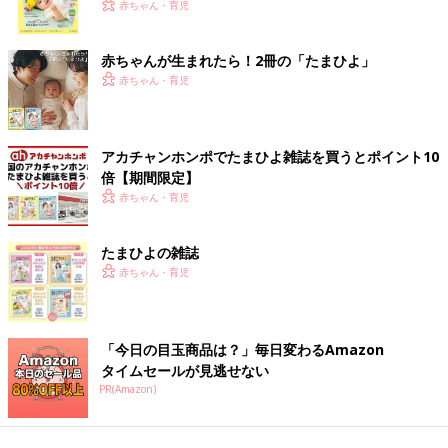
く！ おっぱい・ミルクの基本と夏のトラブル 解決テ
赤ちゃん・育児
ク
赤ちゃんが生まれたら！2冊の「たまひよ」
赤ちゃん・育児
アカチャンホンポでたまひよ雑誌を買うとポイント10
倍【期間限定】
赤ちゃん・育児
たまひよの雑誌
赤ちゃん・育児
「今日の目玉商品は？」毎日変わるAmazon
タイムセールが見逃せない
PR(Amazon)