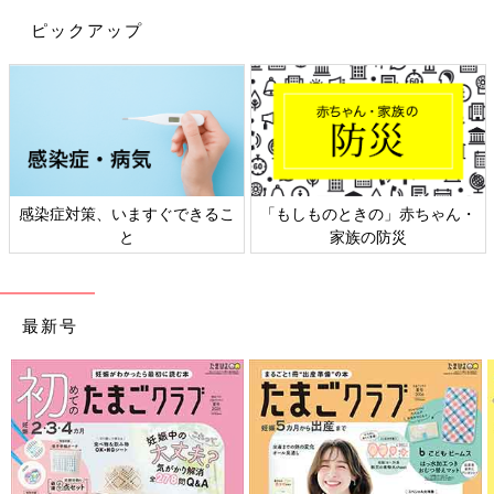
ピックアップ
日本外来小児科学会リーフレッ
六星占術 細木かおりさんの人生
ト検討会
相談
最新号