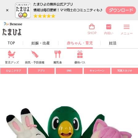
×
内祝い
SHOP
メニュー
TOP
妊娠・出産
赤ちゃん・育児
妊活
育児グッズ
病気・予防接種
離乳食
優待パス
ひよこクラブ
アプリ
SNS
キャンペーン
写真スタジオ